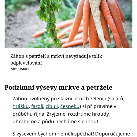
Záhon s petrželí a mrkví nevyžaduje tolik
odplevelování
Zdroj: iStock
Podzimní výsevy mrkve a petržele
Záhon uvolněný po sklizni letních zelenin (salátů,
hrášku
,
fazolí
,
cibuli
,
česneku
) si připravíme v
průběhu října. Zryjeme, rozdrtíme hroudy,
uhrabeme a půdu necháme slehnout.
S výsevem bychom neměli spěchat! Doporučujeme