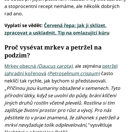
a stoprocentní recept nemáme, ale několik dobrých
rad ano.
Vyplatí se vědět:
Červená řepa: Jak ji sklízet,
zpracovat a uskladnit. Tip na omlazující kúru
Proč vysévat mrkev a petržel na
podzim?
Mrkev obecná
(Daucus carota)
, ale zejména
petržel
zahradní kořenová
(Petroselinum crispum)
často
neklíčí tak rychle, jak bychom si představovali.
„
Příčinou jsou kumariny obsažené v semenech. Tyto
přírodní látky, když se uvolní do půdy, brání klíčení
jiných druhů rostlin včetně plevelů. Rostlina si tím
zajišťuje životní prostor pro růst a vývoj. Pro nás
pěstitele to v praxi znamená, že záhonek s petrželí a
mrkví nevyžaduje tolik odplevelování,"
vysvětluje