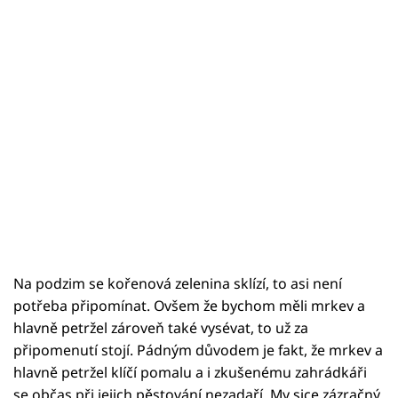
Na podzim se kořenová zelenina sklízí, to asi není
potřeba připomínat. Ovšem že bychom měli mrkev a
hlavně petržel zároveň také vysévat, to už za
připomenutí stojí. Pádným důvodem je fakt, že mrkev a
hlavně petržel klíčí pomalu a i zkušenému zahrádkáři
se občas při jejich pěstování nezadaří. My sice zázračný