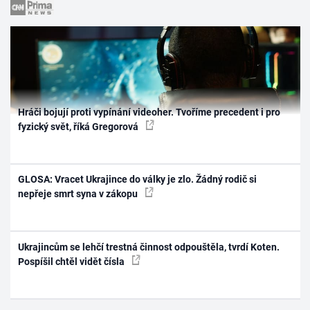
Hráči bojují proti vypínání videoher. Tvoříme precedent i pro
fyzický svět, říká Gregorová
GLOSA: Vracet Ukrajince do války je zlo. Žádný rodič si
nepřeje smrt syna v zákopu
Ukrajincům se lehčí trestná činnost odpouštěla, tvrdí Koten.
Pospíšil chtěl vidět čísla