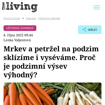
Prima Living
■
Zahrada
Užitková zahrada
Trendy:
JAK UŠETŘIT
POKOJOVÉ KVĚTINY
UŽITKOVÁ ZAHRADA
SDÍLET
BYDLENÍ SLAVNÝCH
ZAHRADA
6. října 2025 09:44
Lenka Valjentová
Mrkev a petržel na podzim
sklízíme i vyséváme. Proč
Témata
je podzimní výsev
Bydlení
výhodný?
Zahrada
Design