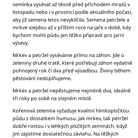
semínka vysévat až těsně před příchodem mrazů v
listopadu nebo i v prosinci podle aktuálního počasí,
aby již semena letos nevyklíčila. Semena petržele a
mrkve vzejdou až v příštím roce na jaře v době, kdy
bychom mohli půdu jen těžko připravit pro jarní
výsevy.
Mrkev a petržel vyséváme přímo na záhon. Jde o
zeleniny druhé tratě, které potřebují záhon vydatně
pohnojený rok či dva před výsadbou. Živiny během
pěstování nedoplňujeme.
Mrkev a petržel nepěstujeme nejméně dva, ideálně
tři roky po sobě na stejném místě.
Kořenová zelenina vyžaduje kvalitní hlinitopísčitou
půdu s dostatkem humusu. Jak mrkev, tak petržel
dobře rostou i v lehkých písčitých zeminách, když
jim zajistíme dostatečnou závlahu. Na těžkých