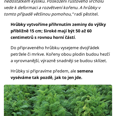
nedostatkem kyslíku. Poškození růstového vrcholu
vede k deformaci a rozvětvení kořenu. A hrůbky v
tomto případě většinou pomohou,“
radí pěstitel.
Hrůbky vytvoříme přihrnutím zeminy do výšky
přibližně 15 cm; široké mají být 50 až 60
centimetrů s rovnou horní částí
.
Do připraveného hrůbku vysejeme dvojřádek
petržele či mrkve. Kořeny obou plodin budou hezčí
a vyrovnanější, výrazně snadněji se budou sklízet.
Hrůbky si připravíme předem, ale
semena
vyséváme tak pozdě, jak to jen jde
.