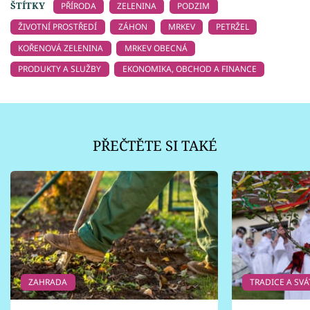
ŠTÍTKY
PŘÍRODA
ZELENINA
PODZIM
ŽIVOTNÍ PROSTŘEDÍ
ZÁHON
MRKEV
PETRŽEL
KOŘENOVÁ ZELENINA
MRKEV OBECNÁ
PRODUKTY A SLUŽBY
EKONOMIKA, OBCHOD A FINANCE
PŘEČTĚTE SI TAKÉ
ZAHRADA
TRADICE A SVÁ