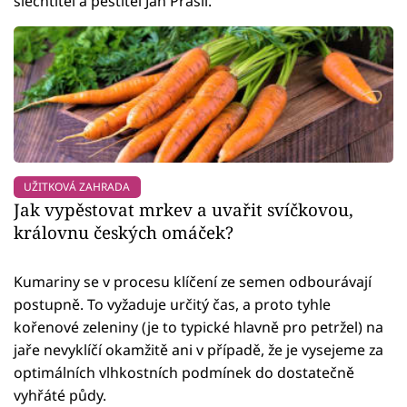
šlechtitel a pěstitel Jan Prášil.
UŽITKOVÁ ZAHRADA
Jak vypěstovat mrkev a uvařit svíčkovou,
královnu českých omáček?
Kumariny se v procesu klíčení ze semen odbourávají
postupně. To vyžaduje určitý čas, a proto tyhle
kořenové zeleniny (je to typické hlavně pro petržel) na
jaře nevyklíčí okamžitě ani v případě, že je vysejeme za
optimálních vlhkostních podmínek do dostatečně
vyhřáté půdy.