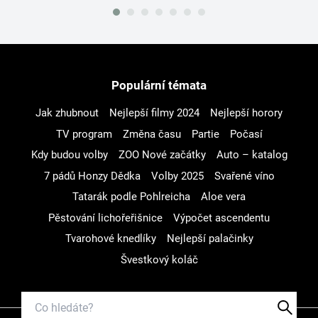
Populární témata
Jak zhubnout
Nejlepší filmy 2024
Nejlepší horory
TV program
Změna času
Partie
Počasí
Kdy budou volby
ZOO Nové začátky
Auto – katalog
7 pádů Honzy Dědka
Volby 2025
Svařené víno
Tatarák podle Pohlreicha
Aloe vera
Pěstování lichořeřišnice
Výpočet ascendentu
Tvarohové knedlíky
Nejlepší palačinky
Švestkový koláč