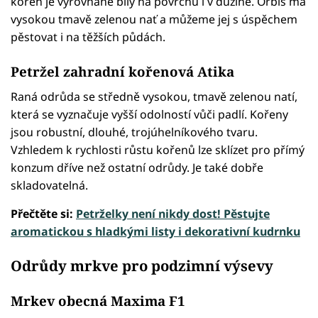
kořen je vyrovnaně bílý na povrchu i v dužině. Orbis má
vysokou tmavě zelenou nať a můžeme jej s úspěchem
pěstovat i na těžších půdách.
Petržel zahradní kořenová Atika
Raná odrůda se středně vysokou, tmavě zelenou natí,
která se vyznačuje vyšší odolností vůči padlí. Kořeny
jsou robustní, dlouhé, trojúhelníkového tvaru.
Vzhledem k rychlosti růstu kořenů lze sklízet pro přímý
konzum dříve než ostatní odrůdy. Je také dobře
skladovatelná.
Přečtěte si:
Petrželky není nikdy dost! Pěstujte
aromatickou s hladkými listy i dekorativní kudrnku
Odrůdy mrkve pro podzimní výsevy
Mrkev obecná Maxima F1