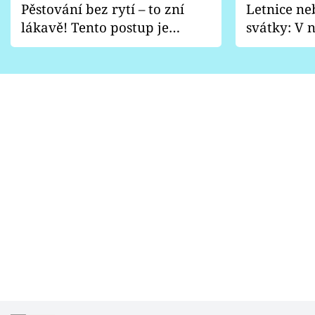
Pěstování bez rytí – to zní
Letnice ne
lákavě! Tento postup je
svátky: V n
vhodný jen pro některé
pondělí z
zahrady