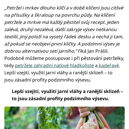
„
Petržel i mrkev dlouho klíčí a v době klíčení jsou citlivé
na přísušky a škraloup na povrchu půdy. Na klíčení
petržele a mrkve má každý pěstitel svůj recept. Jeden
zalévá, druhý nezalévá, další zakryje výsev netkanou
textilií, jiný položí na vysetý řádek desku a nechá ji tam,
až pokud se neobjeví první klíčky. A podzimní výsev je
dobrou alternativou setí jarního,“
říká Jan Prášil.
Podobně můžeme postupovat i při pěstování petrželky,
tedy
petržele zahradní naťové hladkolisté
a
kadeřavé
.
Lepší vzejití, využití jarní vláhy a ranější sklizeň – to
jsou zásadní profity podzimního výsevu.
Lepší vzejití, využití jarní vláhy a ranější sklizeň –
to jsou zásadní profity podzimního výsevu.