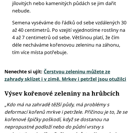
jílovitých nebo kamenitých půdách se jim dařit
nebude.
Semena vyséváme do řádků od sebe vzdálených 30
až 40 centimetrů. Po vzejití vyjednotíme rostliny na
4 až 7 centimetrů od sebe. Většinou platí, že čím
déle necháváme kořenovou zeleninu na záhonu,
tím více místa potřebuje.
Nenechte si ujít:
Čerstvou zeleninu můžete ze
zahrady sklízet i v zimě. Mrkev i petržel jsou otužilci
Výsev kořenové zeleniny na hrůbcích
„
Kdo má na zahradě těžší půdy, má problémy s
deformací kořenů mrkve i petržele. Příčinou je to, že se
kořenové špičky poškodí, když se dostanou na
nepropustné podloží nebo do půdní vrstvy s