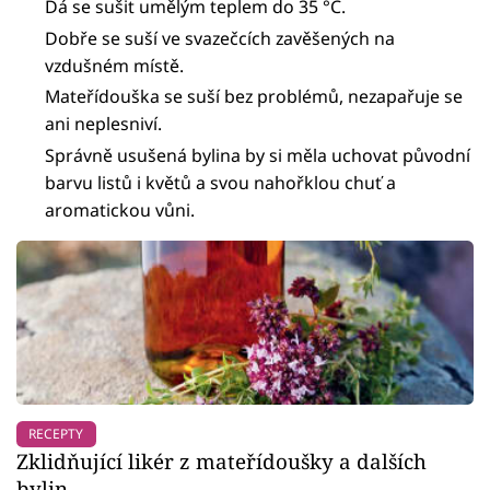
Dá se sušit umělým teplem do 35 °C.
Dobře se suší ve svazečcích zavěšených na
vzdušném místě.
Mateřídouška se suší bez problémů, nezapařuje se
ani neplesniví.
Správně usušená bylina by si měla uchovat původní
barvu listů i květů a svou nahořklou chuť a
aromatickou vůni.
RECEPTY
Zklidňující likér z mateřídoušky a dalších
bylin