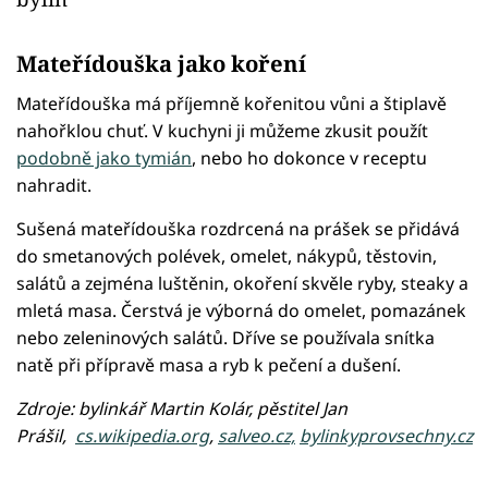
Mateřídouška jako koření
Mateřídouška má příjemně kořenitou vůni a štiplavě
nahořklou chuť. V kuchyni ji můžeme zkusit použít
podobně jako tymián
, nebo ho dokonce v receptu
nahradit.
Sušená mateřídouška rozdrcená na prášek se přidává
do smetanových polévek, omelet, nákypů, těstovin,
salátů a zejména luštěnin, okoření skvěle ryby, steaky a
mletá masa. Čerstvá je výborná do omelet, pomazánek
nebo zeleninových salátů. Dříve se používala snítka
natě při přípravě masa a ryb k pečení a dušení.
Zdroje: bylinkář Martin Kolár, pěstitel Jan
Prášil,
cs.wikipedia.org
,
salveo.cz,
bylinkyprovsechny.cz