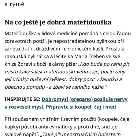
a rýmě
Na co ještě je dobrá mateřídouška
Mateřídouška v lidové medicíně pomáhá s celou řadou
zdravotních potíží. Je nepostradatelnou bylinkou při
zánětu dutin, dráždivém i chronickém kašli. Proslulá
rakouská bylinářka a léčitelka Maria Treben ve své
knize Zdraví z boží lékárny píše
: „Kdo bude po ránu pít
místo kávy šálek mateřídouškového čaje, pocítí záhy
její účinky: duševní svěžest, dobrý pocit v žaludku a
obecnou pohodu - a zbaví se ranního kašle."
INSPIRUJTE SE:
Dobromysl (oregano) posiluje nervy
a rozveselí mysl. Připravte si koupel, čaj i med
Při současném vnitřním i zevním použití (koupele, čaje,
kapky) působí antirevmaticky a proti dně, snižuje
svalové napětí. „
Také při menstruačních bolestech