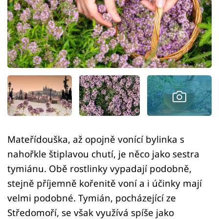
Sledujte prima+
Přihlášení
Sledujte nás
Mateřídouška, až opojně vonící bylinka s
nahořkle štiplavou chutí, je něco jako sestra
tymiánu. Obě rostlinky vypadají podobně,
stejně příjemně kořenitě voní a i účinky mají
velmi podobné. Tymián, pocházející ze
Středomoří, se však využívá spíše jako