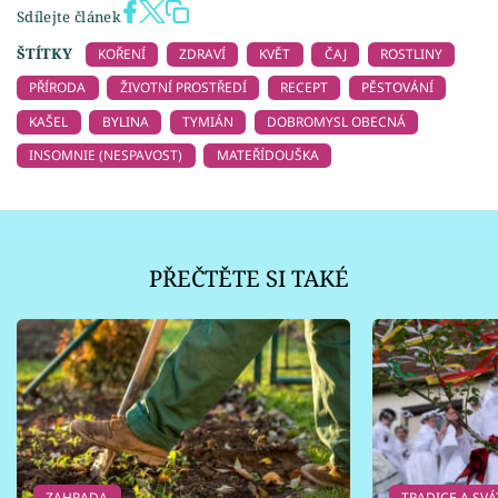
Sdílejte článek
ŠTÍTKY
KOŘENÍ
ZDRAVÍ
KVĚT
ČAJ
ROSTLINY
PŘÍRODA
ŽIVOTNÍ PROSTŘEDÍ
RECEPT
PĚSTOVÁNÍ
KAŠEL
BYLINA
TYMIÁN
DOBROMYSL OBECNÁ
INSOMNIE (NESPAVOST)
MATEŘÍDOUŠKA
PŘEČTĚTE SI TAKÉ
ZAHRADA
TRADICE A SVÁ