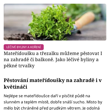
LÉČIVÉ BYLINY A KOŘENÍ
Mateřídoušku a třezalku můžeme pěstovat I
na zahradě či balkoně. Jako léčivé byliny a
pěkné trvalky
Pěstování mateřídoušky na zahradě i v
květináči
Nejlépe se mateřídoušce daří v písčité půdě na
slunném a teplém místě, dobře snáší sucho. Místo by
mělo být chráněné před prudkým větrem. Je odolná