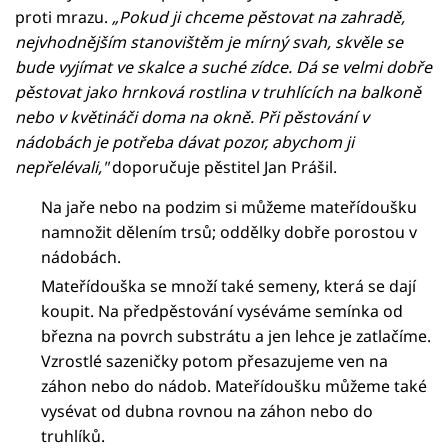
proti mrazu.
„Pokud ji chceme pěstovat na zahradě,
nejvhodnějším stanovištěm je mírný svah, skvěle se
bude vyjímat ve skalce a suché zídce. Dá se velmi dobře
pěstovat jako hrnková rostlina v truhlících na balkoně
nebo v květináči doma na okně. Při pěstování v
nádobách je potřeba dávat pozor, abychom ji
nepřelévali,"
doporučuje pěstitel Jan Prášil.
Na jaře nebo na podzim si můžeme mateřídoušku
namnožit dělením trsů; oddělky dobře porostou v
nádobách.
Mateřídouška se množí také semeny, která se dají
koupit. Na předpěstování vyséváme semínka od
března na povrch substrátu a jen lehce je zatlačíme.
Vzrostlé sazeničky potom přesazujeme ven na
záhon nebo do nádob. Mateřídoušku můžeme také
vysévat od dubna rovnou na záhon nebo do
truhlíků.