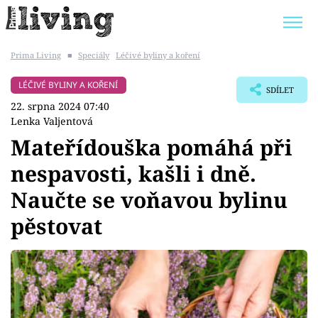
Prima Living
■
Speciály
Léčivé byliny a koření
Trendy:
JAK UŠETŘIT
POKOJOVÉ KVĚTINY
LÉČIVÉ BYLINY A KOŘENÍ
SDÍLET
BYDLENÍ SLAVNÝCH
ZAHRADA
22. srpna 2024 07:40
Lenka Valjentová
Mateřídouška pomáhá při
nespavosti, kašli i dně.
Témata
Naučte se voňavou bylinu
Bydlení
pěstovat
Zahrada
Design