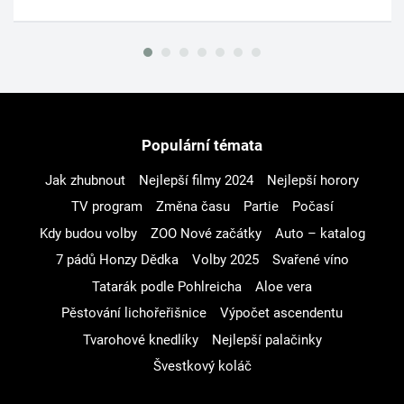
Populární témata
Jak zhubnout
Nejlepší filmy 2024
Nejlepší horory
TV program
Změna času
Partie
Počasí
Kdy budou volby
ZOO Nové začátky
Auto – katalog
7 pádů Honzy Dědka
Volby 2025
Svařené víno
Tatarák podle Pohlreicha
Aloe vera
Pěstování lichořeřišnice
Výpočet ascendentu
Tvarohové knedlíky
Nejlepší palačinky
Švestkový koláč