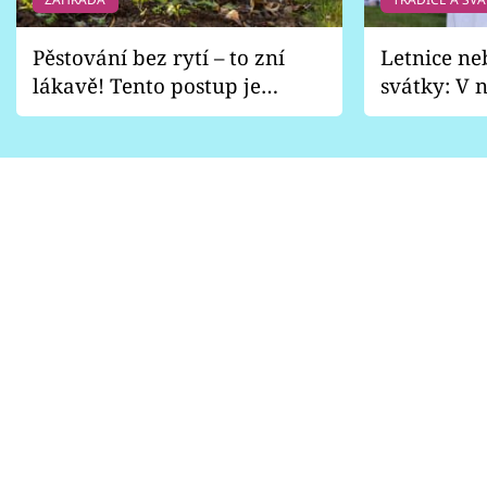
Pěstování bez rytí – to zní
Letnice ne
lákavě! Tento postup je
svátky: V n
vhodný jen pro některé
pondělí z
zahrady