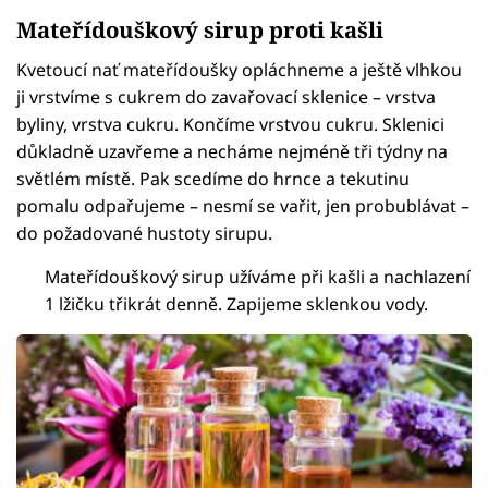
Mateřídouškový sirup proti kašli
Kvetoucí nať mateřídoušky opláchneme a ještě vlhkou
ji vrstvíme s cukrem do zavařovací sklenice – vrstva
byliny, vrstva cukru. Končíme vrstvou cukru. Sklenici
důkladně uzavřeme a necháme nejméně tři týdny na
světlém místě. Pak scedíme do hrnce a tekutinu
pomalu odpařujeme – nesmí se vařit, jen probublávat –
do požadované hustoty sirupu.
Mateřídouškový sirup užíváme při kašli a nachlazení
1 lžičku třikrát denně. Zapijeme sklenkou vody.