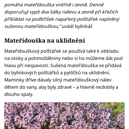
pomáhá mateřídouška vnitřně i zevně. Denně
doporučuji vypít dva šálky nálevu a zevně při křečích
přikládat na podbřišek napařený polštářek naplněný
sušenou mateřídouškou,"
uvádí bylinkář.
Mateřídouška na uklidnění
Mateřídouškový polštářek se používá také k obkladu
na otoky a pohmožděniny nebo si ho můžeme dát pod
hlavu při nespavosti. Sušená mateřídouška se přidává
do bylinkových polštářků a pytlíčků na uklidnění.
Maminky dříve dávaly silný mateřídouškový nálev
dětem do vany, aby byly zdravé – a hlavně nezlobily a
dlouho spaly.