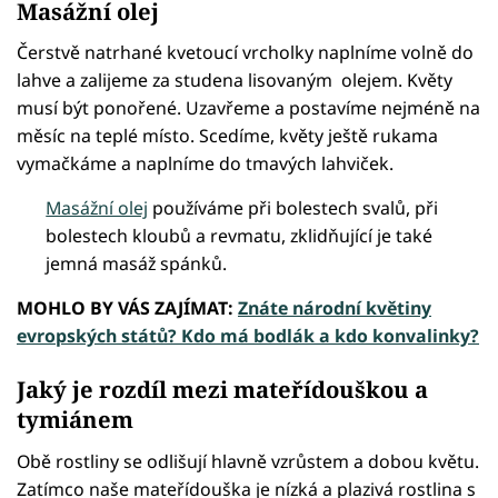
Masážní olej
Čerstvě natrhané kvetoucí vrcholky naplníme volně do
lahve a zalijeme za studena lisovaným olejem. Květy
musí být ponořené. Uzavřeme a postavíme nejméně na
měsíc na teplé místo. Scedíme, květy ještě rukama
vymačkáme a naplníme do tmavých lahviček.
Masážní olej
používáme při bolestech svalů, při
bolestech kloubů a revmatu, zklidňující je také
jemná masáž spánků.
MOHLO BY VÁS ZAJÍMAT:
Znáte národní květiny
evropských států? Kdo má bodlák a kdo konvalinky?
Jaký je rozdíl mezi mateřídouškou a
tymiánem
Obě rostliny se odlišují hlavně vzrůstem a dobou květu.
Zatímco naše mateřídouška je nízká a plazivá rostlina s