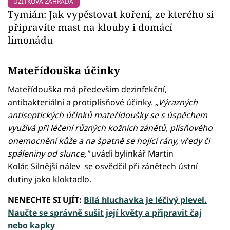
UŽITKOVÁ ZAHRADA
Tymián: Jak vypěstovat koření, ze kterého si
připravíte mast na klouby i domácí
limonádu
Mateřídouška účinky
Mateřídouška má především dezinfekční,
antibakteriální a protiplísňové účinky.
„Výrazných
antiseptických účinků mateřídoušky se s úspěchem
využívá při léčení různých kožních zánětů, plísňového
onemocnění kůže a na špatně se hojící rány, vředy či
spáleniny od slunce,"
uvádí bylinkář Martin
Kolár. Silnější nálev se osvědčil při zánětech ústní
dutiny jako kloktadlo.
NENECHTE SI UJÍT:
Bílá hluchavka je léčivý plevel.
Naučte se správně sušit její květy a připravit čaj
nebo kapky