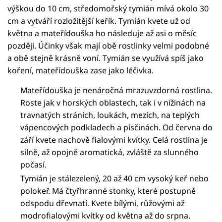
výškou do 10 cm, středomořský tymián mívá okolo 30
cm a vytváří rozložitější keřík. Tymián kvete už od
května a mateřídouška ho následuje až asi o měsíc
později. Účinky však mají obě rostlinky velmi podobné
a obě stejně krásně voní. Tymián se využívá spíš jako
koření, mateřídouška zase jako léčivka.
Mateřídouška je nenáročná mrazuvzdorná rostlina.
Roste jak v horských oblastech, tak i v nížinách na
travnatých stráních, loukách, mezích, na teplých
vápencových podkladech a písčinách. Od června do
září kvete nachově fialovými kvítky. Celá rostlina je
silně, až opojně aromatická, zvláště za slunného
počasí.
Tymián je stálezelený, 20 až 40 cm vysoký keř nebo
polokeř. Má čtyřhranné stonky, které postupně
odspodu dřevnatí. Kvete bílými, růžovými až
modrofialovými kvítky od května až do srpna.