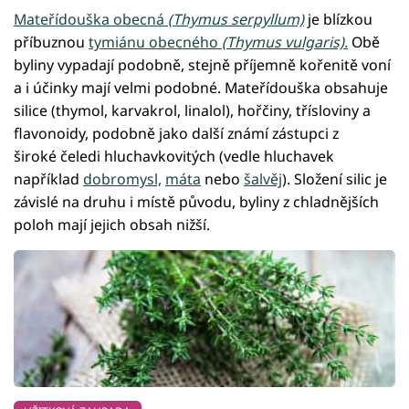
Mateřídouška obecná
(Thymus serpyllum)
je blízkou
příbuznou
tymiánu obecného
(Thymus vulgaris).
Obě
byliny vypadají podobně, stejně příjemně kořenitě voní
a i účinky mají velmi podobné. Mateřídouška obsahuje
silice (thymol, karvakrol, linalol), hořčiny, třísloviny a
flavonoidy, podobně jako další známí zástupci z
široké čeledi hluchavkovitých (vedle hluchavek
například
dobromysl,
máta
nebo
šalvěj
). Složení silic je
závislé na druhu i místě původu, byliny z chladnějších
poloh mají jejich obsah nižší.