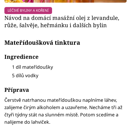
LÉČIVÉ BYLINY A KOŘENÍ
Návod na domácí masážní olej z levandule,
růže, šalvěje, heřmánku i dalších bylin
Mateřídoušková tinktura
Ingredience
1 díl mateřídoušky
5 dílů vodky
Příprava
Čerstvě natrhanou mateřídouškou naplníme láhev,
zalijeme čirým alkoholem a uzavřeme. Necháme tři až
čtyři týdny stát na slunném místě. Potom scedíme a
nalijeme do lahviček.