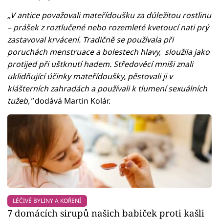
„V antice považovali mateřídoušku za důležitou rostlinu
– prášek z roztlučené nebo rozemleté kvetoucí nati prý
zastavoval krvácení. Tradičně se používala při
poruchách menstruace a bolestech hlavy, sloužila jako
protijed při uštknutí hadem. Středověcí mniši znali
uklidňující účinky mateřídoušky, pěstovali ji v
klášterních zahradách a používali k tlumení sexuálních
tužeb,"
dodává Martin Kolár.
LÉČIVÉ BYLINY A KOŘENÍ
7 domácích sirupů našich babiček proti kašli