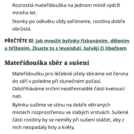
Rozrostlá mateřídouška na jednom místě vydrží
mnoho let.
Stonky po odkvětu vždy seřízneme, rostlina dobře
obrůstá.
PŘEČTĚTE SI:
Jak množit bylinky řízkováním, dělením
a hřížením. Zkuste to s levandulí, šalvějí či libečkem
Mateřídouška sběr a sušení
Mateřídoušku pro léčebné účely sbíráme od června
do září v poledne při slunečném počasí.
Odstřiháváme vrchní nezdřevnatělé části kvetoucí
nati.
Bylinku sušíme ve stínu na dobře větraných
místech rozprostřenou ve slabých vrstvách. Sušené
části rostliny by se neměly při sušení otáčet, aby z
nich neopadaly listy a květy.