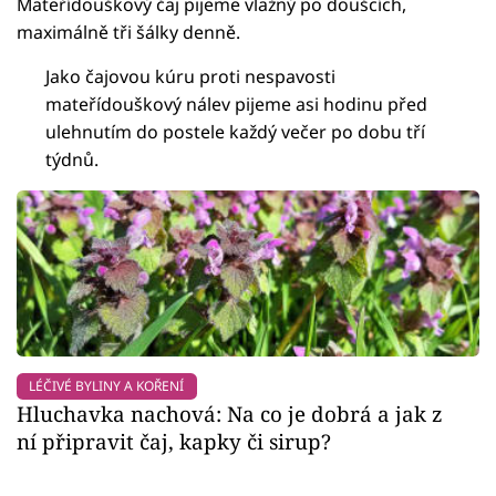
Mateřídouškový čaj pijeme vlažný po doušcích,
maximálně tři šálky denně.
Jako čajovou kúru proti nespavosti
mateřídouškový nálev pijeme asi hodinu před
ulehnutím do postele každý večer po dobu tří
týdnů.
LÉČIVÉ BYLINY A KOŘENÍ
Hluchavka nachová: Na co je dobrá a jak z
ní připravit čaj, kapky či sirup?