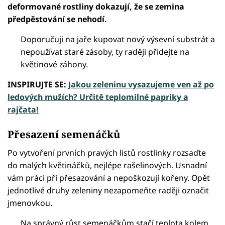
deformované rostliny dokazují, že se zemina
předpěstování se nehodí.
Doporučuji na jaře kupovat nový výsevní substrát a
nepoužívat staré zásoby, ty raději přidejte na
květinové záhony.
INSPIRUJTE SE:
Jakou zeleninu vysazujeme ven až po
ledových mužích? Určitě teplomilné papriky a
rajčata!
Přesazení semenáčků
Po vytvoření prvních pravých listů rostlinky rozsaďte
do malých květináčků, nejlépe rašelinových. Usnadní
vám práci při přesazování a nepoškozují kořeny. Opět
jednotlivé druhy zeleniny nezapomeňte raději označit
jmenovkou.
Na správný růst semenáčkům stačí teplota kolem