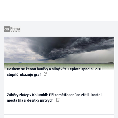
Českem se ženou bouřky a silný vítr. Teplota spadla i o 10
stupňů, ukazuje graf
Záběry zkázy v Kolumbii: Při zemětřesení se zřítil i kostel,
města hlásí desítky mrtvých