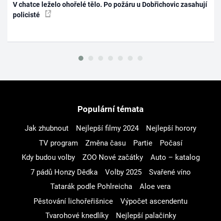
V chatce leželo ohořelé tělo. Po požáru u Dobřichovic zasahují
policisté
Populární témata
Jak zhubnout
Nejlepší filmy 2024
Nejlepší horory
TV program
Změna času
Partie
Počasí
Kdy budou volby
ZOO Nové začátky
Auto – katalog
7 pádů Honzy Dědka
Volby 2025
Svařené víno
Tatarák podle Pohlreicha
Aloe vera
Pěstování lichořeřišnice
Výpočet ascendentu
Tvarohové knedlíky
Nejlepší palačinky