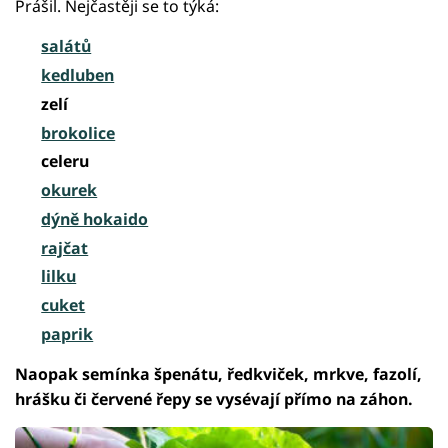
Prášil. Nejčastěji se to týká:
salátů
kedluben
zelí
brokolice
celeru
okurek
dýně hokaido
rajčat
lilku
cuket
paprik
Naopak semínka špenátu, ředkviček, mrkve, fazolí,
hrášku či červené řepy se vysévají přímo na záhon.