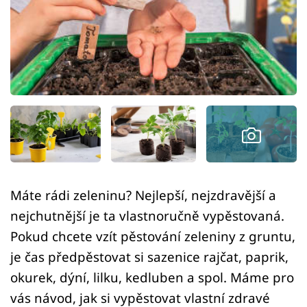
Sledujte prima+
Přihlášení
Sledujte nás
Máte rádi zeleninu? Nejlepší, nejzdravější a
nejchutnější je ta vlastnoručně vypěstovaná.
Pokud chcete vzít pěstování zeleniny z gruntu,
je čas předpěstovat si sazenice rajčat, paprik,
okurek, dýní, lilku, kedluben a spol. Máme pro
vás návod, jak si vypěstovat vlastní zdravé