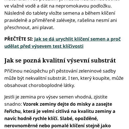
ve vlažné vodě a dát na nepromokavou podložku.
Následně do tablety vložte semena a během klíčení
pravidelně a přiměřeně zalévejte, rašelina nesmí ani
přeschnout, ani plavat.
PŘEČTĚTE SI:
Jak se dá urychlit klíčení semen a proč
udělat před výsevem test klíčivosti
Jak se pozná kvalitní výsevní substrát
Příčinou neúspěchu při pěstování zeleninové sadby
může být nekvalitní substrát. I ten, který koupíte, může
obsahovat choroboplodné látky.
Jestli je zemina pro výsev semen vhodná, zjistíte
snadno:
Vzorek zeminy dejte do misky a zasejte
řeřichu, která je velmi citlivá na kvalitu zeminy a
navíc hodně rychle klíčí. Slabé, opožděné,
nerovnoměrné nebo pomalé klíčení stejně jako