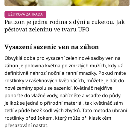
UŽITKOVÁ ZAHRADA
Patizon je jedna rodina s dýní a cuketou. Jak
pěstovat zeleninu ve tvaru UFO
Vysazení sazenic ven na záhon
Obvyklá doba pro vysazení zeleninové sadby ven na
záhon je polovina května po zmrzlých mužích, kdy už
definitivně nehrozí noční a ranní mrazíky. Pokud máte
rostlinky v rašelinových květináčích, můžete je dát do
nové zeminy spolu se sazenicí. Květináč nejdříve
ponořte do vlažné vody, nařízněte a vsaďte do půdy.
Jelikož se jedná o přírodní materiál, tak květináč sám
zetlí v půdě bez škodlivých zbytků. Tato metoda ubrání
rostlinky před šokem, který může při klasickém
přesazování nastat.