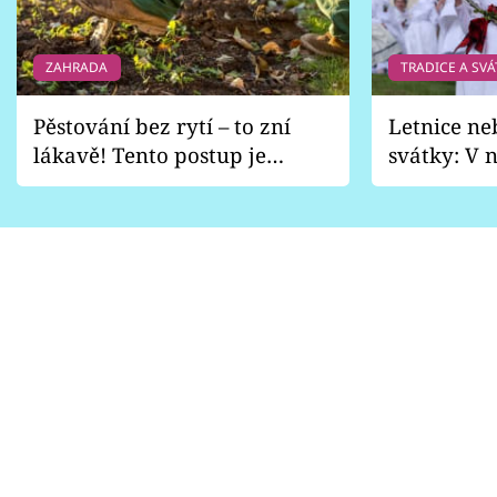
ZAHRADA
TRADICE A SVÁ
Pěstování bez rytí – to zní
Letnice ne
lákavě! Tento postup je
svátky: V n
vhodný jen pro některé
pondělí z
zahrady