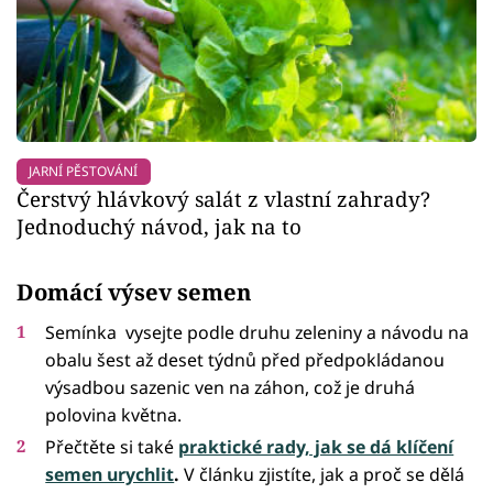
JARNÍ PĚSTOVÁNÍ
Čerstvý hlávkový salát z vlastní zahrady?
Jednoduchý návod, jak na to
Domácí výsev semen
Semínka vysejte podle druhu zeleniny a návodu na
obalu šest až deset týdnů před předpokládanou
výsadbou sazenic ven na záhon, což je druhá
polovina května.
Přečtěte si také
praktické rady, jak se dá klíčení
semen urychlit
.
V článku zjistíte, jak a proč se dělá