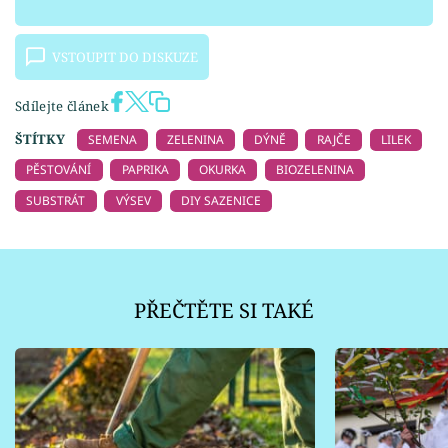
VSTOUPIT DO DISKUZE
Sdílejte článek
ŠTÍTKY
SEMENA
ZELENINA
DÝNĚ
RAJČE
LILEK
PĚSTOVÁNÍ
PAPRIKA
OKURKA
BIOZELENINA
SUBSTRÁT
VÝSEV
DIY SAZENICE
PŘEČTĚTE SI TAKÉ