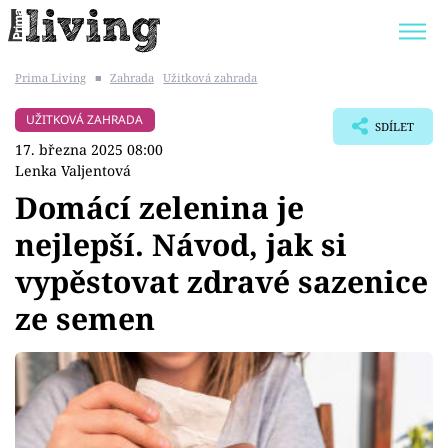
Prima Living
■
Zahrada
Užitková zahrada
Trendy:
JAK UŠETŘIT
POKOJOVÉ KVĚTINY
UŽITKOVÁ ZAHRADA
SDÍLET
BYDLENÍ SLAVNÝCH
ZAHRADA
17. března 2025 08:00
Lenka Valjentová
Domácí zelenina je
nejlepší. Návod, jak si
Témata
vypěstovat zdravé sazenice
Bydlení
ze semen
Zahrada
Design