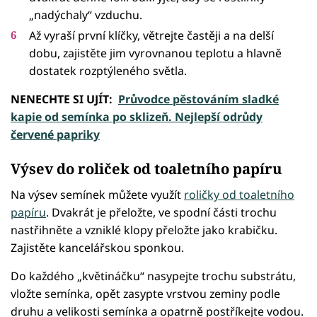
„nadýchaly“ vzduchu.
Až vyraší první klíčky, větrejte častěji a na delší
dobu, zajistěte jim vyrovnanou teplotu a hlavně
dostatek rozptýleného světla.
NENECHTE SI UJÍT:
Průvodce pěstováním sladké
kapie od semínka po sklizeň. Nejlepší odrůdy
červené papriky
Výsev do roliček od toaletního papíru
Na výsev semínek můžete využít
roličky od toaletního
papíru
. Dvakrát je přeložte, ve spodní části trochu
nastřihněte a vzniklé klopy přeložte jako krabičku.
Zajistěte kancelářskou sponkou.
Do každého „květináčku“ nasypejte trochu substrátu,
vložte semínka, opět zasypte vrstvou zeminy podle
druhu a velikosti semínka a opatrně postříkejte vodou.