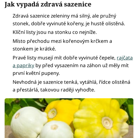
Jak vypadá zdravá sazenice
Zdravá sazenice zeleniny má silný, ale pružný
stonek, dobře vyvinuté kořeny, je hustě olistěná.
Klíční listy jsou na stonku co nejníže.
Místo přechodu mezi kořenovým krčkem a
stonkem je krátké.
Pravé listy musejí mít dobře vyvinuté čepele,
rajčata
a papriky
by před vysazením na záhon už měly mít
první květní pupeny.
Nevhodná je sazenice tenká, vytáhlá, řídce olistěná
a přestárlá, takovou raději vyhoďte.