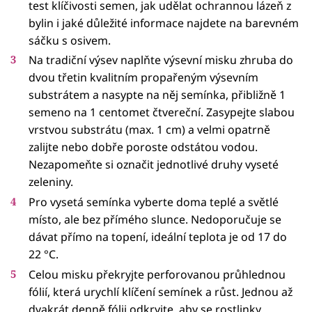
test klíčivosti semen, jak udělat ochrannou lázeň z
bylin i jaké důležité informace najdete na barevném
sáčku s osivem.
Na tradiční výsev naplňte výsevní misku zhruba do
dvou třetin kvalitním propařeným výsevním
substrátem a nasypte na něj semínka, přibližně 1
semeno na 1 centomet čtvereční. Zasypejte slabou
vrstvou substrátu (max. 1 cm) a velmi opatrně
zalijte nebo dobře poroste odstátou vodou.
Nezapomeňte si označit jednotlivé druhy vyseté
zeleniny.
Pro vysetá semínka vyberte doma teplé a světlé
místo, ale bez přímého slunce. Nedoporučuje se
dávat přímo na topení, ideální teplota je od 17 do
22 °C.
Celou misku překryjte perforovanou průhlednou
fólií, která urychlí klíčení semínek a růst. Jednou až
dvakrát denně fólii odkryjte, aby se rostlinky