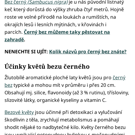
Bez černý
(Sambucus nigra)
je u nás původní listnatý
keř, který dorůstá do výšky zhruba čtyř metrů. Hojně
roste ve volné přírodě na loukách a rumištích, na
okrajích lesů i lesních mýtinách, v křovinách i
parcích.
Černý bez můžeme taky pěstovat na
zahradě
.
NENECHTE SI UJÍT:
Kolik názvů pro černý bez znáte?
Účinky květů bezu černého
Žlutobílé aromatické ploché laty květů jsou pro
černý
bez
typické a mohou mít v průměru i přes 20 cm.
Obsahují mj. silice, flavonoidy (až 3 % rutinu), třísloviny,
slizovité látky, organické kyseliny a vitamin C.
Bezové květy
jsou účinné při detoxikaci a vylučování
škodlivin z těla, zrychlují metabolismus a pomáhají
shodit nějaké to nadbytečné kilo. Květy černého bezu
jsou vynikající potopudnou bylinkou s močopudnými