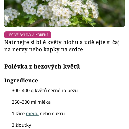
LÉČIVÉ BYLINY A KOŘENÍ
Natrhejte si bílé květy hlohu a udělejte si čaj
na nervy nebo kapky na srdce
Polévka z bezových květů
Ingredience
300–400 g květů černého bezu
250–300 ml mléka
1 lžíce
medu
nebo cukru
3 žloutky