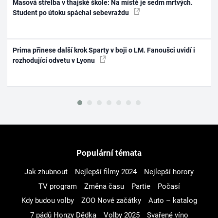
Masová střelba v thajské škole: Na místě je sedm mrtvých.
Student po útoku spáchal sebevraždu
Prima přinese další krok Sparty v boji o LM. Fanoušci uvidí i
rozhodující odvetu v Lyonu
Populární témata
Jak zhubnout
Nejlepší filmy 2024
Nejlepší horory
TV program
Změna času
Partie
Počasí
Kdy budou volby
ZOO Nové začátky
Auto – katalog
7 pádů Honzy Dědka
Volby 2025
Svařené víno