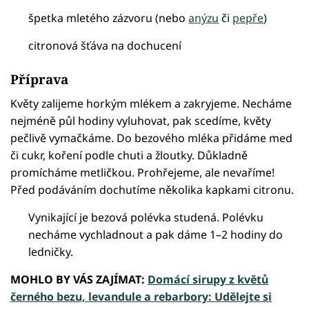
špetka mletého zázvoru (nebo
anýzu
či
pepře
)
citronová šťáva na dochucení
Příprava
Květy zalijeme horkým mlékem a zakryjeme. Necháme
nejméně půl hodiny vyluhovat, pak scedíme, květy
pečlivě vymačkáme. Do bezového mléka přidáme med
či cukr, koření podle chuti a žloutky. Důkladně
promícháme metličkou. Prohřejeme, ale nevaříme!
Před podáváním dochutíme několika kapkami citronu.
Vynikající je bezová polévka studená. Polévku
necháme vychladnout a pak dáme 1–2 hodiny do
ledničky.
MOHLO BY VÁS ZAJÍMAT:
Domácí sirupy z květů
černého bezu, levandule a rebarbory: Udělejte si