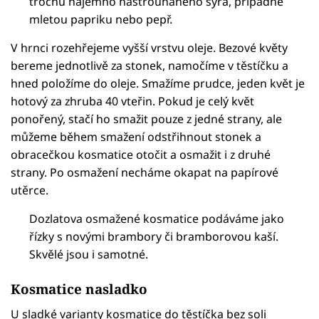
trochu najemno nastrouhaného sýra, případně
mletou papriku nebo pepř.
V hrnci rozehřejeme vyšší vrstvu oleje. Bezové květy
bereme jednotlivě za stonek, namočíme v těstíčku a
hned položíme do oleje. Smažíme prudce, jeden květ je
hotový za zhruba 40 vteřin. Pokud je celý květ
ponořený, stačí ho smažit pouze z jedné strany, ale
můžeme během smažení odstřihnout stonek a
obracečkou kosmatice otočit a osmažit i z druhé
strany. Po osmažení necháme okapat na papírové
utěrce.
Dozlatova osmažené kosmatice podáváme jako
řízky s novými brambory či bramborovou kaší.
Skvělé jsou i samotné.
Kosmatice nasladko
U sladké varianty kosmatice do těstíčka bez soli