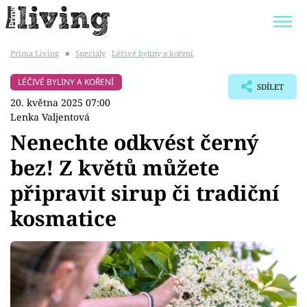
Prima Living
■
Speciály
Léčivé byliny a koření
Trendy:
JAK UŠETŘIT
POKOJOVÉ KVĚTINY
LÉČIVÉ BYLINY A KOŘENÍ
SDÍLET
BYDLENÍ SLAVNÝCH
ZAHRADA
20. května 2025 07:00
Lenka Valjentová
Nenechte odkvést černý
bez! Z květů můžete
Témata
připravit sirup či tradiční
Bydlení
kosmatice
Zahrada
Design