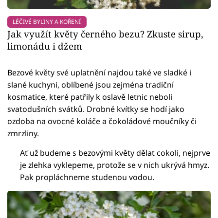
LÉČIVÉ BYLINY A KOŘENÍ
Jak využít květy černého bezu? Zkuste sirup,
limonádu i džem
Bezové květy své uplatnění najdou také ve sladké i
slané kuchyni, oblíbené jsou zejména tradiční
kosmatice, které patřily k oslavě letnic neboli
svatodušních svátků. Drobné kvítky se hodí jako
ozdoba na ovocné koláče a čokoládové moučníky či
zmrzliny.
Ať už budeme s bezovými květy dělat cokoli, nejprve
je zlehka vyklepeme, protože se v nich ukrývá hmyz.
Pak propláchneme studenou vodou.