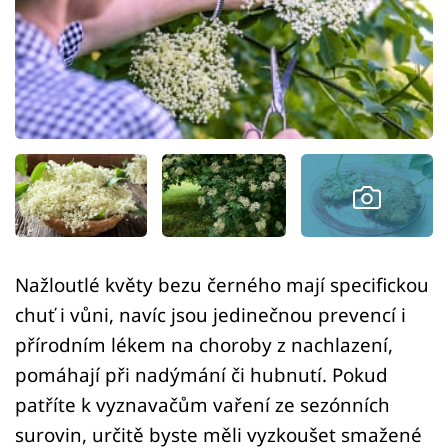
Sledujte prima+
Přihlášení
Sledujte nás
Nažloutlé květy bezu černého mají specifickou
chuť i vůni, navíc jsou jedinečnou prevencí i
přírodním lékem na choroby z nachlazení,
pomáhají při nadýmání či hubnutí. Pokud
patříte k vyznavačům vaření ze sezónních
surovin, určitě byste měli vyzkoušet smažené