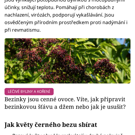
účinky, snižují teplotu. Pomáhají při chorobách z
nachlazení, virózách, podporují vykašlávání. Jsou
osvědčeným přírodním prostředkem proti nadýmání i
při revmatismu.
LÉČIVÉ BYLINY A KOŘENÍ
Bezinky jsou cenné ovoce. Víte, jak připravit
bezinkovou šťávu a džem nebo jak je usušit?
Jak květy černého bezu sbírat