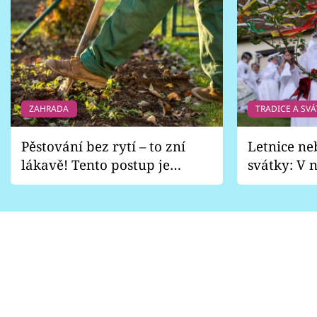
ZAHRADA
TRADICE A SVÁ
Pěstování bez rytí – to zní
Letnice ne
lákavě! Tento postup je
svátky: V n
vhodný jen pro některé
pondělí z
zahrady