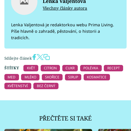
Lenka Valjentová
Všechny články autora
Lenka Valjentová je redaktorkou webu Prima Living.
Píše hlavně o zahradě, pěstování, o historii a
tradicích.
Sdílejte článek
ŠTÍTKY
KVĚT
CITRON
CUKR
POLÉVKA
RECEPT
MED
MLÉKO
SKOŘICE
SIRUP
KOSMATICE
KVĚTENSTVÍ
BEZ ČERNÝ
PŘEČTĚTE SI TAKÉ