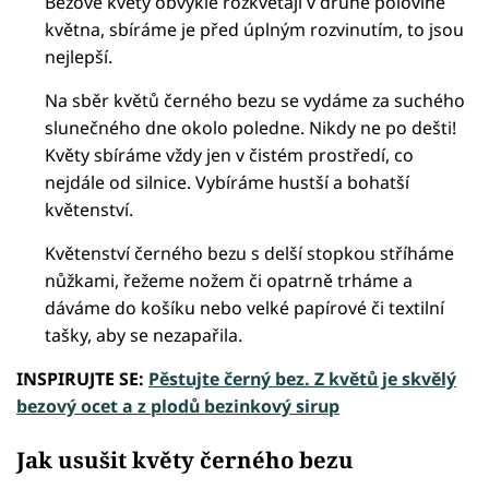
Bezové květy obvykle rozkvétají v druhé polovině
května, sbíráme je před úplným rozvinutím, to jsou
nejlepší.
Na sběr květů černého bezu se vydáme za suchého
slunečného dne okolo poledne. Nikdy ne po dešti!
Květy sbíráme vždy jen v čistém prostředí, co
nejdále od silnice. Vybíráme hustší a bohatší
květenství.
Květenství černého bezu s delší stopkou stříháme
nůžkami, řežeme nožem či opatrně trháme a
dáváme do košíku nebo velké papírové či textilní
tašky, aby se nezapařila.
INSPIRUJTE SE:
Pěstujte černý bez. Z květů je skvělý
bezový ocet a z plodů bezinkový sirup
Jak usušit květy černého bezu