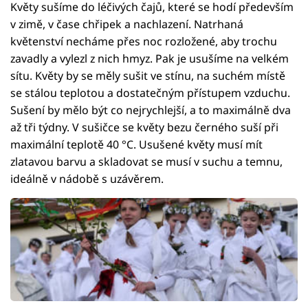
Květy sušíme do léčivých čajů, které se hodí především
v zimě, v čase chřipek a nachlazení. Natrhaná
květenství necháme přes noc rozložené, aby trochu
zavadly a vylezl z nich hmyz. Pak je usušíme na velkém
sítu. Květy by se měly sušit ve stínu, na suchém místě
se stálou teplotou a dostatečným přístupem vzduchu.
Sušení by mělo být co nejrychlejší, a to maximálně dva
až tři týdny. V sušičce se květy bezu černého suší při
maximální teplotě 40 °C. Usušené květy musí mít
zlatavou barvu a skladovat se musí v suchu a temnu,
ideálně v nádobě s uzávěrem.