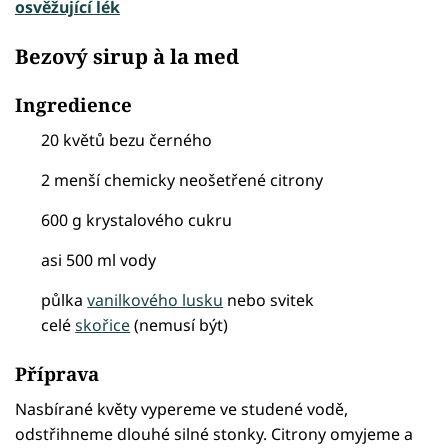
osvěžující lék
Bezový sirup à la med
Ingredience
20 květů bezu černého
2 menší chemicky neošetřené citrony
600 g krystalového cukru
asi 500 ml vody
půlka
vanilkového lusku
nebo svitek
celé
skořice
(nemusí být)
Příprava
Nasbírané květy vypereme ve studené vodě,
odstřihneme dlouhé silné stonky. Citrony omyjeme a