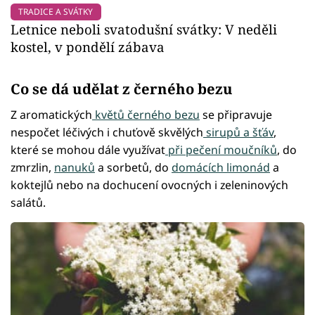
TRADICE A SVÁTKY
Letnice neboli svatodušní svátky: V neděli
kostel, v pondělí zábava
Co se dá udělat z černého bezu
Z aromatických
květů černého bezu
se připravuje
nespočet léčivých i chuťově skvělých
sirupů a šťáv
,
které se mohou dále využívat
při pečení moučníků
, do
zmrzlin,
nanuků
a sorbetů, do
domácích limonád
a
koktejlů nebo na dochucení ovocných i zeleninových
salátů.