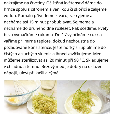
nakrájíme na čtvrtiny. Očištěná květenství dáme do
hrnce spolu s citronem a vanilkou či skořicí a zalijeme
vodou. Pomalu přivedeme k varu, zakryjeme a
necháme asi 15 minut probublávat. Sejmeme a
necháme do druhého dne rozležet. Pak scedíme, květy
bezu vymačkáme rukama. Do šťávy přidáme cukr a
vaříme při mírné teplotě, dokud nezhoustne do
požadované konzistence. Ještě horký sirup plníme do
čistých a suchých sklenic a ihned zavíčkujeme. Med
můžeme sterilizovat asi 20 minut při 90 °C. Skladujeme
v chladnu a temnu. Bezový med je dobrý na oslazení
nápojů, uleví při kašli a rýmě.