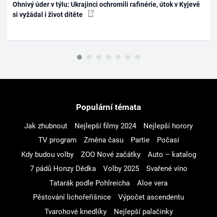
Ohnivý úder v týlu: Ukrajinci ochromili rafinérie, útok v Kyjevě
si vyžádal i život dítěte
Populární témata
Jak zhubnout
Nejlepší filmy 2024
Nejlepší horory
TV program
Změna času
Partie
Počasí
Kdy budou volby
ZOO Nové začátky
Auto – katalog
7 pádů Honzy Dědka
Volby 2025
Svařené víno
Tatarák podle Pohlreicha
Aloe vera
Pěstování lichořeřišnice
Výpočet ascendentu
Tvarohové knedlíky
Nejlepší palačinky