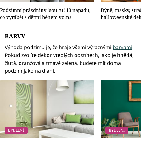
Podzimní prázdniny jsou tu! 13 nápadů,
Dýně, masky, straš
co vyrábět s dětmi během volna
halloweenské dek
BARVY
Výhoda podzimu je, že hraje všemi výraznými
barvami
.
Pokud zvolíte dekor vteplých odstínech, jako je hnědá,
žlutá, oranžová a tmavě zelená, budete mít doma
podzim jako na dlani.
BYDLENÍ
BYDLENÍ