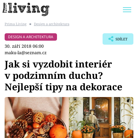
Prima Living
■
Design a architektura
Trendy:
JAK UŠETŘIT
POKOJOVÉ KVĚTINY
DESIGN A ARCHITEKTURA
SDÍLET
BYDLENÍ SLAVNÝCH
ZAHRADA
30. září 2018 06:00
maku-la@seznam.cz
Jak si vyzdobit interiér
v podzimním duchu?
Témata
Nejlepší tipy na dekorace
Bydlení
Zahrada
Design