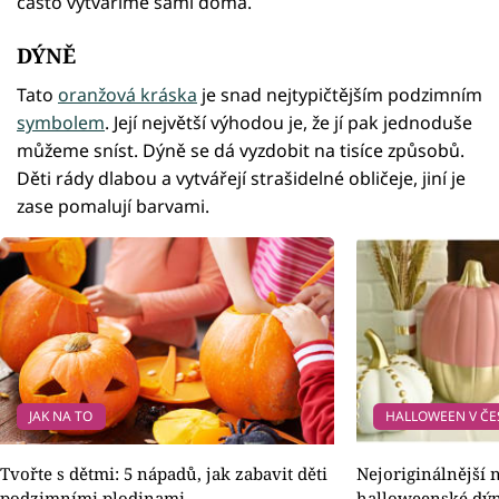
často vytváříme sami doma.
DÝNĚ
Tato
oranžová kráska
je snad nejtypičtějším podzimním
symbolem
. Její největší výhodou je, že jí pak jednoduše
můžeme sníst. Dýně se dá vyzdobit na tisíce způsobů.
Děti rády dlabou a vytvářejí strašidelné obličeje, jiní je
zase pomalují barvami.
JAK NA TO
HALLOWEEN V ČE
Tvořte s dětmi: 5 nápadů, jak zabavit děti
Nejoriginálnější
podzimními plodinami
halloweenské dý