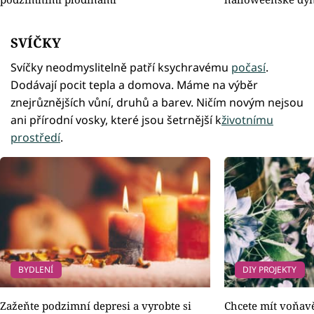
SVÍČKY
Svíčky neodmyslitelně patří ksychravému
počasí
.
Dodávají pocit tepla a domova. Máme na výběr
znejrůznějších vůní, druhů a barev. Ničím novým nejsou
ani přírodní vosky, které jsou šetrnější k
životnímu
prostředí
.
BYDLENÍ
DIY PROJEKTY
Zažeňte podzimní depresi a vyrobte si
Chcete mít voňav