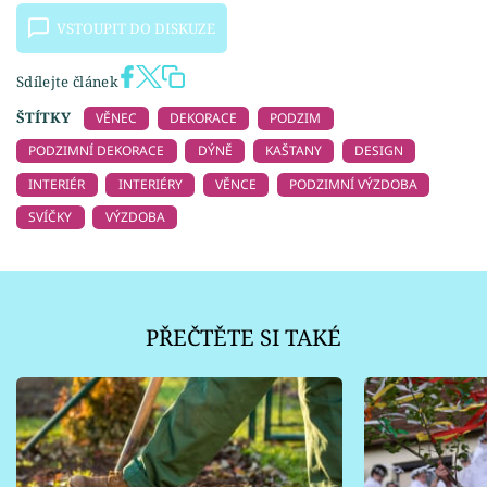
VSTOUPIT DO DISKUZE
Sdílejte článek
ŠTÍTKY
VĚNEC
DEKORACE
PODZIM
PODZIMNÍ DEKORACE
DÝNĚ
KAŠTANY
DESIGN
INTERIÉR
INTERIÉRY
VĚNCE
PODZIMNÍ VÝZDOBA
SVÍČKY
VÝZDOBA
PŘEČTĚTE SI TAKÉ