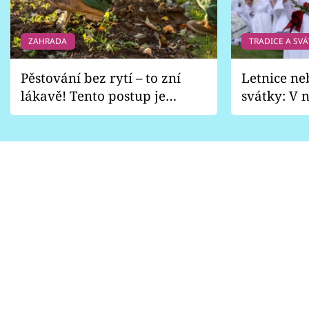
ZAHRADA
TRADICE A SVÁ
Pěstování bez rytí – to zní
Letnice ne
lákavě! Tento postup je
svátky: V n
vhodný jen pro některé
pondělí z
zahrady