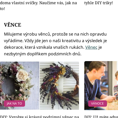
doma vlastní svíčky. Naučíme vás, jak na
tyhle DIY triky!
to!
VĚNCE
Milujeme výrobu věnců, protože se na nich opravdu
vyřádíme. Vždy jde jen o naši kreativitu a výsledek je
dekorace, která vznikala vnašich rukách.
Věnec
je
nezbytným doplňkem podzimních dnů.
JAK NA TO
VÁNOCE
DIY: Vyrobte si krásný podzimní věnec na
DIY: Už máte adve