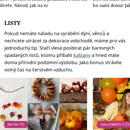
dveře. Návod, jak na to
ho sami doma! Jak
LISTY
Pokud nemáte náladu na vyrábění dýní, věnců a
nechcete utrácet za dekorace vobchodě, máme pro vás
jednoduchý tip. Stačí vlese posbírat pár barevných
spadaných listů, ktomu přibalit
kaštany
a hned máte
doma přírodní podzimní výzdobu. Jako bonus strávíte
volný čas na čerstvém vzduchu.
JAK NA TO
HALLOWEEN V ČE