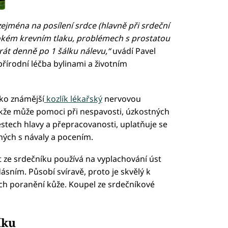
zejména na posílení srdce (hlavně při srdeční
sokém krevním tlaku, problémech s prostatou
krát denně po 1 šálku nálevu,“
uvádí Pavel
přírodní léčba bylinami a životním
ko známější
kozlík lékařský
nervovou
akže může pomoci při nespavosti, úzkostných
estech hlavy a přepracovanosti, uplatňuje se
ených s návaly a pocením.
 ze srdečníku používá na vyplachování úst
dásním. Působí svíravě, proto je skvělý k
ích poranění kůže. Koupel ze srdečníkové
íku