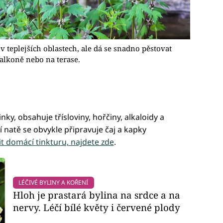
v teplejších oblastech, ale dá se snadno pěstovat
alkoně nebo na terase.
nky, obsahuje třísloviny, hořčiny, alkaloidy a
í natě se obvykle připravuje čaj a kapky
it domácí tinkturu, najdete zde
.
LÉČIVÉ BYLINY A KOŘENÍ
Hloh je prastará bylina na srdce a na
nervy. Léčí bílé květy i červené plody