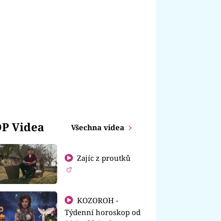
P Videa
Všechna videa
Zajíc z proutků
KOZOROH -
Týdenní horoskop od