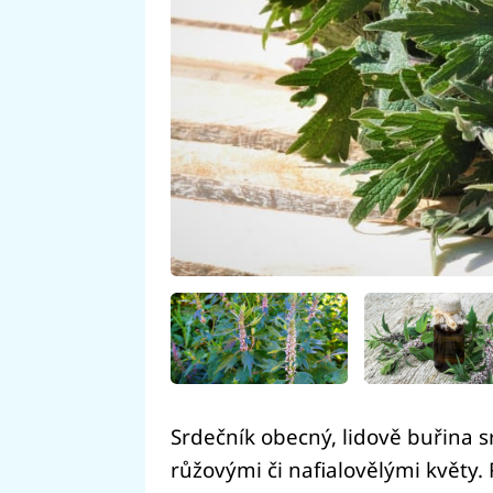
Srdečník obecný, lidově buřina s
růžovými či nafialovělými květy.