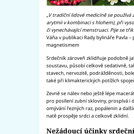
„V tradiční lidové medicíně se používá 
arytmii v kombinaci s hlohem), při vy
či vynechávající menstruaci. Pije se tři
Váňa v publikaci Rady bylináře Pavla – 
magnetismem
Srdečník zároveň zklidňuje podobně ja
soustavu, působí celkově sedativně, t
stavech, nervozitě, podrážděnosti, bol
také při klimakterických potížích spoj
Zevně se nálev nebo ještě lépe macerát
pro posílení zubní skloviny, prospívá i 
omývání řezných raz, popálenin a dalš
natě prospěje srdci a celkově zklidní.
Nežádoucí účinky srdečn