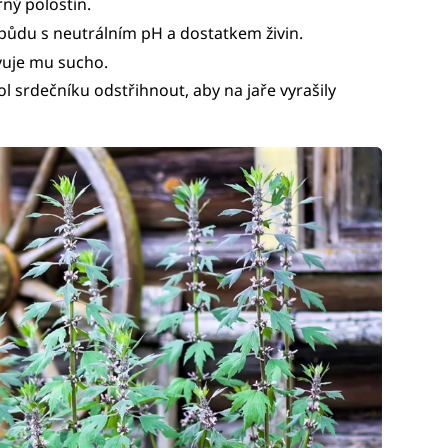
rný polostín.
půdu s neutrálním pH a dostatkem živin.
vuje mu sucho.
 srdečníku odstřihnout, aby na jaře vyrašily