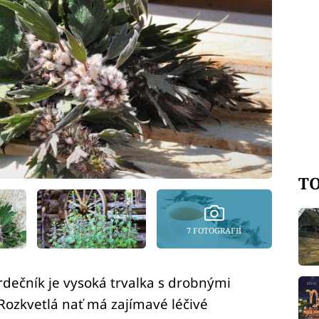
TO
7 FOTOGRAFIÍ
rdečník je vysoká trvalka s drobnými
 Rozkvetlá nať má zajímavé léčivé