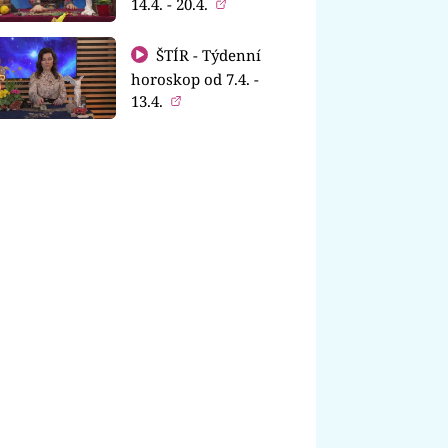
14.4. - 20.4.
ŠTÍR - Týdenní
horoskop od 7.4. -
13.4.