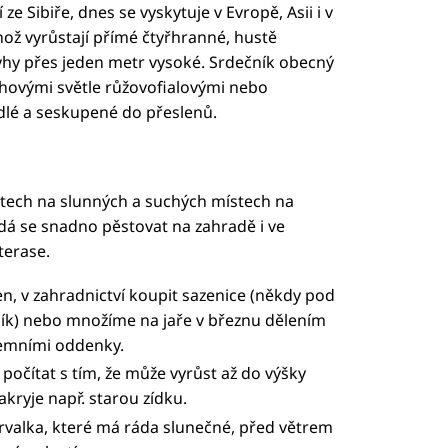
ze Sibiře, dnes se vyskytuje v Evropě, Asii i v
ž vyrůstají přímé čtyřhranné, hustě
dyhy přes jeden metr vysoké. Srdečník obecný
chovými světle růžovofialovými nebo
edlé a seskupené do přeslenů.
astech na slunných a suchých místech na
e dá se snadno pěstovat na zahradě i ve
terase.
, v zahradnictví koupit sazenice (někdy pod
ík) nebo množíme na jaře v březnu dělením
zemními oddenky.
počítat s tím, že může vyrůst až do výšky
akryje např. starou zídku.
rvalka, které má ráda slunečné, před větrem