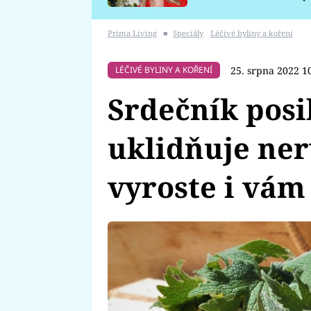
požáru
Prima Living
■
Speciály
Léčivé byliny a koření
25. srpna 2022 1
LÉČIVÉ BYLINY A KOŘENÍ
Srdečník posi
uklidňuje nerv
vyroste i vám