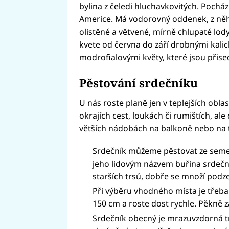
bylina z čeledi hluchavkovitých. Pochází 
Americe. Má vodorovný oddenek, z něho
olistěné a větvené, mírně chlupaté lo
kvete od června do září drobnými kali
modrofialovými květy, které jsou přis
Pěstování srdečníku
U nás roste planě jen v teplejších obl
okrajích cest, loukách či rumištích, al
větších nádobách na balkoně nebo na 
Srdečník můžeme pěstovat ze semen
jeho lidovým názvem buřina srdečn
starších trsů, dobře se množí pod
Při výběru vhodného místa je třeba 
150 cm a roste dost rychle. Pěkně z
Srdečník obecný je mrazuvzdorná t