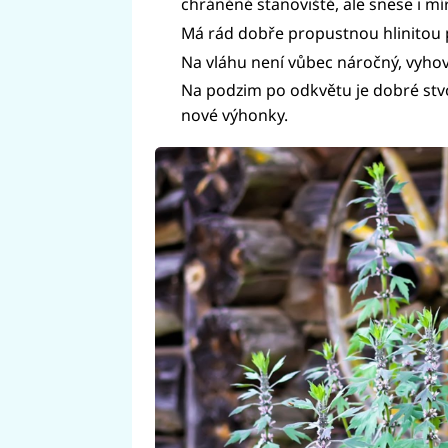
chráněné stanoviště, ale snese i mí
Má rád dobře propustnou hlinitou 
Na vláhu není vůbec náročný, vyho
Na podzim po odkvětu je dobré stvol
nové výhonky.