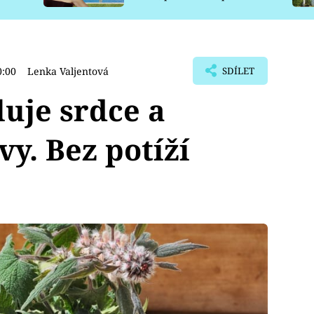
pro psy
0:00
Lenka Valjentová
SDÍLET
luje srdce a
y. Bez potíží