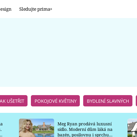
esign
Sledujte prima+
Design
TRENDY
JAK NA TO
PROMĚNY
NAŠE TIPY
JAK UŠETŘIT
POKOJOVÉ KVĚTINY
BYDLENÍ SLAVNÝCH
la
Meg Ryan prodává luxusní
.
sídlo. Moderní dům láká na
o
bazén, posilovnu i sprchu