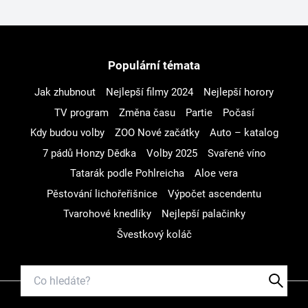
Populární témata
Jak zhubnout
Nejlepší filmy 2024
Nejlepší horory
TV program
Změna času
Partie
Počasí
Kdy budou volby
ZOO Nové začátky
Auto – katalog
7 pádů Honzy Dědka
Volby 2025
Svařené víno
Tatarák podle Pohlreicha
Aloe vera
Pěstování lichořeřišnice
Výpočet ascendentu
Tvarohové knedlíky
Nejlepší palačinky
Švestkový koláč