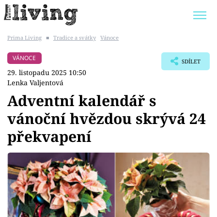
Prima Living
■
Tradice a svátky
Vánoce
Trendy:
JAK UŠETŘIT
POKOJOVÉ KVĚTINY
VÁNOCE
SDÍLET
BYDLENÍ SLAVNÝCH
ZAHRADA
29. listopadu 2025 10:50
Lenka Valjentová
Adventní kalendář s
vánoční hvězdou skrývá 24
Témata
překvapení
Bydlení
Zahrada
Design