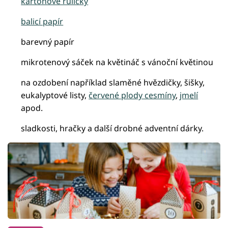
kartonové ruličky
balicí papír
barevný papír
mikrotenový sáček na květináč s vánoční květinou
na ozdobení například slaměné hvězdičky, šišky,
eukalyptové listy,
červené plody cesmíny
,
jmelí
apod.
sladkosti, hračky a další drobné adventní dárky.