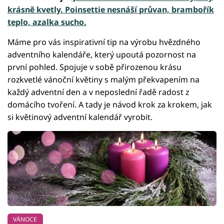
krásně kvetly. Poinsettie nesnáší průvan, brambořík
teplo, azalka sucho.
Máme pro vás inspirativní tip na výrobu hvězdného
adventního kalendáře, který upoutá pozornost na
první pohled. Spojuje v sobě přirozenou krásu
rozkvetlé vánoční květiny s malým překvapením na
každý adventní den a v neposlední řadě radost z
domácího tvoření. A tady je návod krok za krokem, jak
si květinový adventní kalendář vyrobit.
VÁNOCE