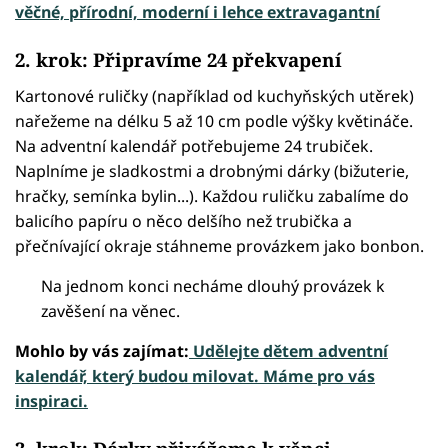
věčné, přírodní, moderní i lehce extravagantní
2. krok: Připravíme 24 překvapení
Kartonové ruličky (například od kuchyňských utěrek)
nařežeme na délku 5 až 10 cm podle výšky květináče.
Na adventní kalendář potřebujeme 24 trubiček.
Naplníme je sladkostmi a drobnými dárky (bižuterie,
hračky, semínka bylin...). Každou ruličku zabalíme do
balicího papíru o něco delšího než trubička a
přečnívající okraje stáhneme provázkem jako bonbon.
Na jednom konci necháme dlouhý provázek k
zavěšení na věnec.
Mohlo by vás zajímat:
Udělejte dětem adventní
kalendář, který budou milovat. Máme pro vás
inspiraci.