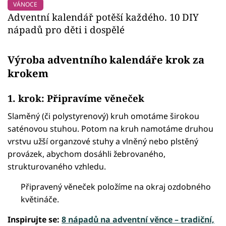
VÁNOCE
Adventní kalendář potěší každého. 10 DIY
nápadů pro děti i dospělé
Výroba adventního kalendáře krok za
krokem
1. krok: Připravíme věneček
Slaměný (či polystyrenový) kruh omotáme širokou
saténovou stuhou. Potom na kruh namotáme druhou
vrstvu užší organzové stuhy a vlněný nebo plstěný
provázek, abychom dosáhli žebrovaného,
strukturovaného vzhledu.
Připravený věneček položíme na okraj ozdobného
květináče.
Inspirujte se:
8 nápadů na adventní věnce – tradiční,