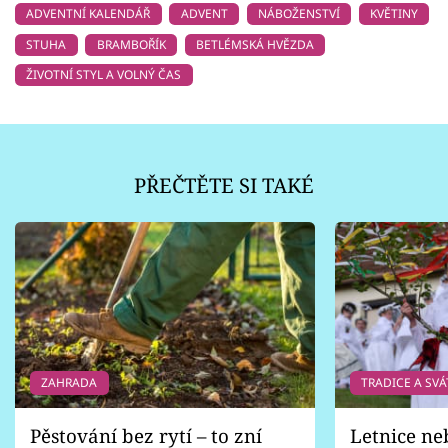
ADVENTNÍ KALENDÁŘ
ADVENT
NÁBOŽENSTVÍ
KVĚTINY
STUHA
BRAMBOŘÍK
BETLÉMSKÁ HVĚZDA
ŽIVOTNÍ STYL A VOLNÝ ČAS
PŘEČTĚTE SI TAKÉ
ZAHRADA
TRADICE A SVÁ
Pěstování bez rytí – to zní
Letnice ne