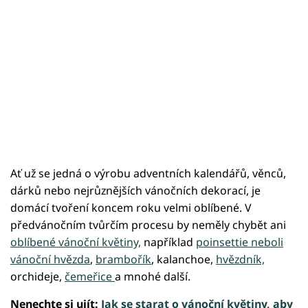
Ať už se jedná o výrobu adventních kalendářů, věnců,
dárků nebo nejrůznějších vánočních dekorací, je
domácí tvoření koncem roku velmi oblíbené. V
předvánočním tvůrčím procesu by neměly chybět ani
oblíbené vánoční květiny,
například
poinsettie neboli
vánoční hvězda
,
brambořík
, kalanchoe,
hvězdník,
orchideje,
čemeřice
a mnohé další.
Nenechte si ujít:
Jak se starat o vánoční květiny, aby