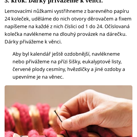
3. krok: Dárky přivážeme k věnci.
Lemovacími nůžkami vystřihneme z barevného papíru
24 koleček, uděláme do nich otvory děrovačem a fixem
napíšeme na každé z nich číslici od 1 do 24. Očíslovaná
kolečka navlékneme na dlouhý provázek na dárečku.
Dárky přivážeme k věnci.
Aby byl kalendář ještě ozdobnější, navlékneme
nebo přivážeme na přízi šišky, eukalyptové listy,
červené plody cesmíny, hvězdičky a jiné ozdoby a
upevníme je na věnec.