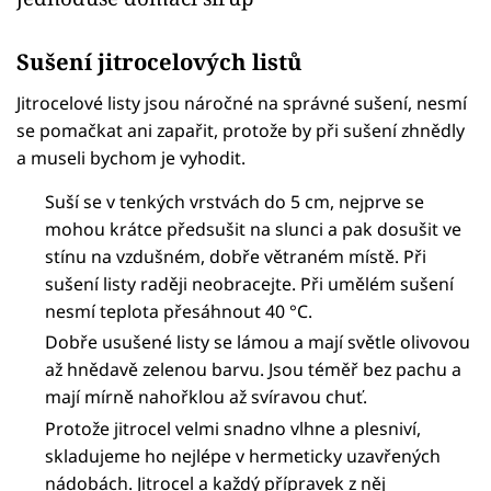
Sušení jitrocelových listů
Jitrocelové listy jsou náročné na správné sušení, nesmí
se pomačkat ani zapařit, protože by při sušení zhnědly
a museli bychom je vyhodit.
Suší se v tenkých vrstvách do 5 cm, nejprve se
mohou krátce předsušit na slunci a pak dosušit ve
stínu na vzdušném, dobře větraném místě. Při
sušení listy raději neobracejte. Při umělém sušení
nesmí teplota přesáhnout 40 °C.
Dobře usušené listy se lámou a mají světle olivovou
až hnědavě zelenou barvu. Jsou téměř bez pachu a
mají mírně nahořklou až svíravou chuť.
Protože jitrocel velmi snadno vlhne a plesniví,
skladujeme ho nejlépe v hermeticky uzavřených
nádobách. Jitrocel a každý přípravek z něj