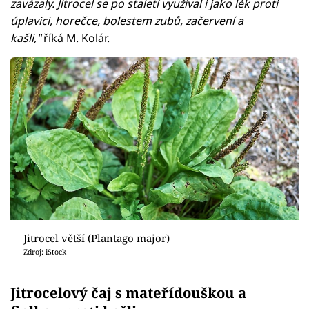
zavázaly. Jitrocel se po staletí využíval i jako lék proti
úplavici, horečce, bolestem zubů, začervení a
kašli,"
říká M. Kolár.
Jitrocel větší (Plantago major)
Zdroj: iStock
Jitrocelový čaj s mateřídouškou a