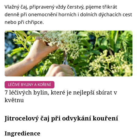
Vlažný čaj, připravený vždy čerstvý, pijeme třikrát
denně při onemocnění horních i dolních dýchacích cest
nebo při chřipce.
LÉČIVÉ BYLINY A KOŘENÍ
7 léčivých bylin, které je nejlepší sbírat v
květnu
Jitrocelový čaj při odvykání kouření
Ingredience