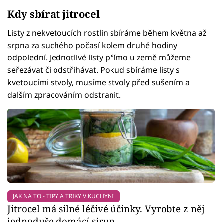
Kdy sbírat jitrocel
Listy z nekvetoucích rostlin sbíráme během května až
srpna za suchého počasí kolem druhé hodiny
odpolední. Jednotlivé listy přímo u země můžeme
seřezávat či odstřihávat. Pokud sbíráme listy s
kvetoucími stvoly, musíme stvoly před sušením a
dalším zpracováním odstranit.
JAK NA TO - TIPY A TRIKY V KUCHYNI
Jitrocel má silné léčivé účinky. Vyrobte z něj
jednoduše domácí sirup