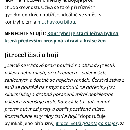
chudokrevnosti. Užívá se také při různých
gynekologických obtížích, ideálně ve směsi s
kontryhelem a
hluchavkou bílou
.
NENECHTE SI UJÍT:
Kontryhel je stará léčivá bylina,
která především prospívá zdraví a kráse žen
Jitrocel čistí a hojí
„Zevně se v lidové praxi používá na obklady (z listů,
nálevu nebo masti) při ekzémech, spáleninách,
zanícených a špatně se hojících ranách. Čerstvá šťáva z
listů se používá na hmyzí bodnutí, na odřeniny (tzv.
silniční lišej) a drobná poranění, mírní nepříjemné
pálení a zmenšuje otok. Kousek listu stačí jemně
promnout mezi prsty a potřít postižené místo.
Rozmačkané listy rány čistí a hojí,"
doporučuje
bylinkář. Jeho příbuzný
jitrocel větší
(Plantago major)
za