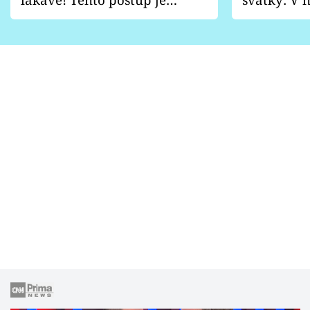
vhodný jen pro některé
pondělí z
zahrady