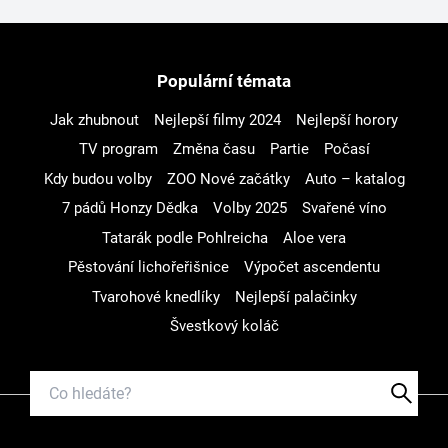
Populární témata
Jak zhubnout
Nejlepší filmy 2024
Nejlepší horory
TV program
Změna času
Partie
Počasí
Kdy budou volby
ZOO Nové začátky
Auto – katalog
7 pádů Honzy Dědka
Volby 2025
Svařené víno
Tatarák podle Pohlreicha
Aloe vera
Pěstování lichořeřišnice
Výpočet ascendentu
Tvarohové knedlíky
Nejlepší palačinky
Švestkový koláč