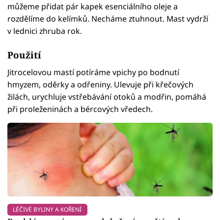
můžeme přidat pár kapek esenciálního oleje a
rozdělíme do kelímků. Necháme ztuhnout. Mast vydrží
v lednici zhruba rok.
Použití
Jitrocelovou mastí potíráme vpichy po bodnutí
hmyzem, oděrky a odřeniny. Ulevuje při křečových
žilách, urychluje vstřebávání otoků a modřin, pomáhá
při proleženinách a bércových vředech.
LÉČIVÉ BYLINY A KOŘENÍ