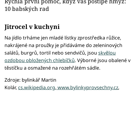
Rychlá první pomoc, když vás poštípe hmyz:
10 babských rad
Jitrocel v kuchyni
Na jídlo trháme jen mladé lístky zprostředka růžice,
nakrájené na proužky je přidáváme do zeleninových
salátů, burgrů, tortil nebo sendvičů, jsou
skvělou
ozdobou obložených chlebíčků
. Výborné jsou obalené v
těstíčku a osmažené na rozehřátém sádle.
Zdroje: bylinkář Martin
Kolár,
cs.wikipedia.org
,
www.bylinkyprovsechny.cz
,