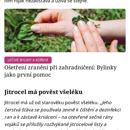
ním nijak nezaostává a užívá se stejně.
LÉČIVÉ BYLINY A KOŘENÍ
Ošetření zranění při zahradničení: Bylinky
jako první pomoc
Jitrocel má pověst všeléku
Jitrocel má už od starověku pověst všeléku.
„Jeho
čerstvá šťáva se používala zevně k čištění a dezinfekci
ran a k zástavě krvácení – na otevřené sečné rány
vojáků se přiložily rozžvýkané jitrocelové listy a