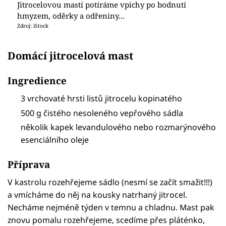
Jitrocelovou mastí potíráme vpichy po bodnutí
hmyzem, oděrky a odřeniny...
Zdroj: iStock
Domácí jitrocelová mast
Ingredience
3 vrchovaté hrsti listů jitrocelu kopinatého
500 g čistého nesoleného vepřového sádla
několik kapek levandulového nebo rozmarýnového
esenciálního oleje
Příprava
V kastrolu rozehřejeme sádlo (nesmí se začít smažit!!!)
a vmícháme do něj na kousky natrhaný jitrocel.
Necháme nejméně týden v temnu a chladnu. Mast pak
znovu pomalu rozehřejeme, scedíme přes pláténko,