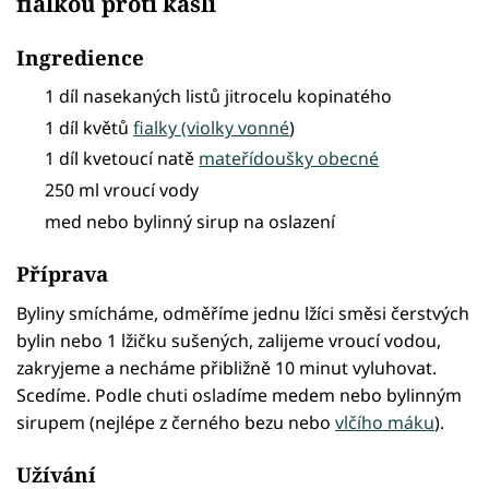
fialkou proti kašli
Ingredience
1 díl nasekaných listů jitrocelu kopinatého
1 díl květů
fialky (violky vonné
)
1 díl kvetoucí natě
mateřídoušky obecné
250 ml vroucí vody
med nebo bylinný sirup na oslazení
Příprava
Byliny smícháme, odměříme jednu lžíci směsi čerstvých
bylin nebo 1 lžičku sušených, zalijeme vroucí vodou,
zakryjeme a necháme přibližně 10 minut vyluhovat.
Scedíme. Podle chuti osladíme medem nebo bylinným
sirupem (nejlépe z černého bezu nebo
vlčího máku
).
Užívání