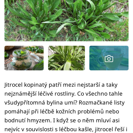
Sledujte prima+
Přihlášení
Sledujte nás
Jitrocel kopinatý patří mezi nejstarší a taky
nejznámější léčivé rostliny. Co všechno tahle
všudypřítomná bylina umí? Rozmačkané listy
pomáhají při léčbě kožních problémů nebo
bodnutí hmyzem. I když se o něm mluví asi
nejvíc v souvislosti s léčbou kašle, jitrocel řeší i