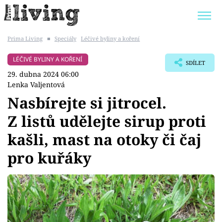
Prima Living
■
Speciály
Léčivé byliny a koření
Trendy:
JAK UŠETŘIT
POKOJOVÉ KVĚTINY
LÉČIVÉ BYLINY A KOŘENÍ
SDÍLET
BYDLENÍ SLAVNÝCH
ZAHRADA
29. dubna 2024 06:00
Lenka Valjentová
Nasbírejte si jitrocel.
Z listů udělejte sirup proti
Témata
kašli, mast na otoky či čaj
Bydlení
pro kuřáky
Zahrada
Design