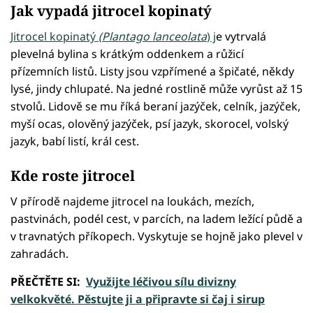
Jak vypadá jitrocel kopinatý
Jitrocel kopinatý
(Plantago lanceolata
) j
e vytrvalá
plevelná bylina s krátkým oddenkem a růžicí
přízemních listů. Listy jsou vzpřímené a špičaté, někdy
lysé, jindy chlupaté. Na jedné rostlině může vyrůst až 15
stvolů. Lidově se mu říká beraní jazýček, celník, jazýček,
myší ocas, olověný jazýček, psí jazyk, skorocel, volský
jazyk, babí listí, král cest.
Kde roste jitrocel
V přírodě najdeme jitrocel na loukách, mezích,
pastvinách, podél cest, v parcích, na ladem ležící půdě a
v travnatých příkopech. Vyskytuje se hojně jako plevel v
zahradách.
PŘEČTĚTE SI:
Využijte léčivou sílu divizny
velkokvěté. Pěstujte ji a připravte si čaj i sirup