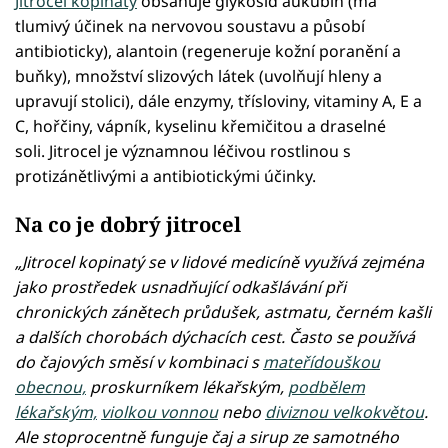
Jitrocel kopinatý
obsahuje glykosid aukubin (má
tlumivý účinek na nervovou soustavu a působí
antibioticky), alantoin (regeneruje kožní poranění a
buňky), množství slizových látek (uvolňují hleny a
upravují stolici), dále enzymy, třísloviny, vitaminy A, E a
C, hořčiny, vápník, kyselinu křemičitou a draselné
soli. Jitrocel je významnou léčivou rostlinou s
protizánětlivými a antibiotickými účinky.
Na co je dobrý jitrocel
„Jitrocel kopinatý se v lidové medicíně využívá zejména
jako prostředek usnadňující odkašlávání při
chronických zánětech průdušek, astmatu, černém kašli
a dalších chorobách dýchacích cest. Často se používá
do čajových směsí v kombinaci s
mateřídouškou
obecnou,
proskurníkem lékařským,
podbělem
lékařským,
violkou vonnou
nebo
diviznou velkokvětou
.
Ale stoprocentně funguje čaj a sirup ze samotného