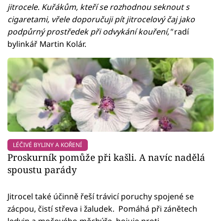
jitrocele. Kuřákům, kteří se rozhodnou seknout s
cigaretami, vřele doporučuji pít jitrocelový čaj jako
podpůrný prostředek při odvykání kouření,"
radí
bylinkář Martin Kolár.
LÉČIVÉ BYLINY A KOŘENÍ
Proskurník pomůže při kašli. A navíc nadělá
spoustu parády
Jitrocel také účinně řeší trávicí poruchy spojené se
zácpou, čistí střeva i žaludek. Pomáhá při zánětech
ledvin a močového měchýře, bojuje proti