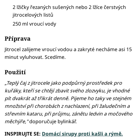
2 lžičky řezaných sušených nebo 2 lžíce čerstvých
jitrocelových listů
250 ml vroucí vody
Příprava
Jitrocel zalijeme vroucí vodou a zakryté necháme asi 15
minut vyluhovat. Scedíme.
Použití
„Teplý čaj z jitrocele jako podpůrný prostředek pro
kuřáky, kteří se chtějí zbavit svého zlozvyku, je vhodné
pít dvakrát až třikrát denně. Pijeme ho taky ve stejném
množství při chorobách z nachlazení, při žaludečním a
střevním kataru, při průjmu, zánětu ledvin a močového
měchýře,"
doporučuje bylinkář.
INSPIRUJTE SE:
Domácí sirupy proti kašli a rýmě.