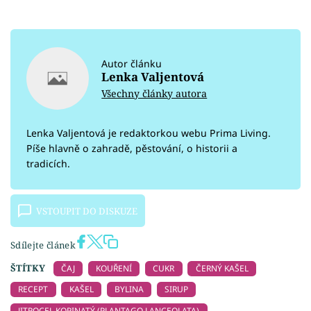
Autor článku
Lenka Valjentová
Všechny články autora
Lenka Valjentová je redaktorkou webu Prima Living.
Píše hlavně o zahradě, pěstování, o historii a
tradicích.
VSTOUPIT DO DISKUZE
Sdílejte článek
ŠTÍTKY
ČAJ
KOUŘENÍ
CUKR
ČERNÝ KAŠEL
RECEPT
KAŠEL
BYLINA
SIRUP
JITROCEL KOPINATÝ (PLANTAGO LANCEOLATA)