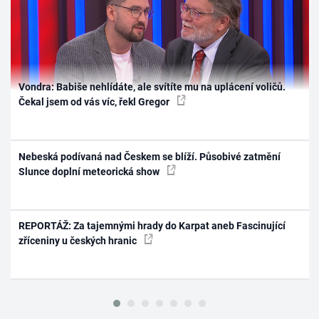
Vondra: Babiše nehlídáte, ale svítíte mu na uplácení voličů.
Čekal jsem od vás víc, řekl Gregor
Nebeská podívaná nad Českem se blíží. Působivé zatmění
Slunce doplní meteorická show
REPORTÁŽ: Za tajemnými hrady do Karpat aneb Fascinující
zříceniny u českých hranic