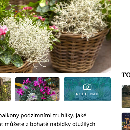
TO
6 FOTOGRAFIÍ
alkony podzimními truhlíky. Jaké
at můžete z bohaté nabídky otužilých