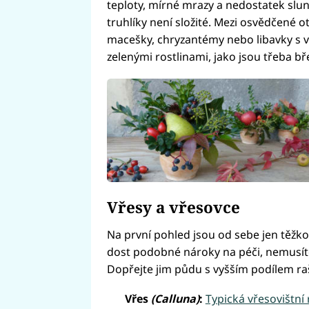
teploty, mírné mrazy a nedostatek slu
truhlíky není složité. Mezi osvědčené ot
macešky, chryzantémy nebo libavky s v
zelenými rostlinami, jako jsou třeba b
Vřesy a vřesovce
Na první pohled jsou od sebe jen těžko
dost podobné nároky na péči, nemusíte 
Dopřejte jim půdu s vyšším podílem ra
Vřes
(Calluna)
:
Typická vřesovištní 