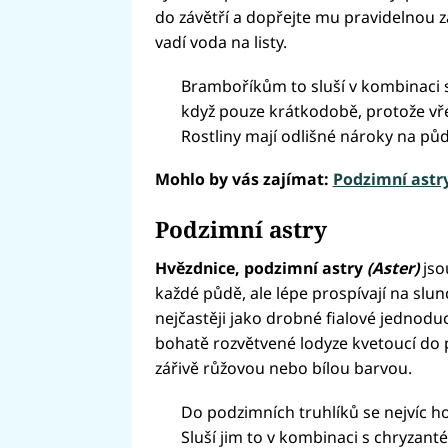
do závětří a dopřejte mu pravidelnou 
vadí voda na listy.
Bramboříkům to sluší v kombinaci s 
když pouze krátkodobě, protože vř
Rostliny mají odlišné nároky na pů
Mohlo by vás zajímat:
Podzimní astry
Podzimní astry
Hvězdnice, podzimní astry
(Aster)
jso
každé půdě, ale lépe prospívají na slun
nejčastěji jako drobné fialové jednod
bohatě rozvětvené lodyze kvetoucí do 
zářivě růžovou nebo bílou barvou.
Do podzimních truhlíků se nejvíc h
Sluší jim to v kombinaci s chryzan