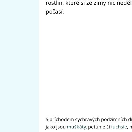
rostlin, které si ze zimy nic ned
počasí.
S příchodem sychravých podzimních dn
jako jsou
muškáty,
petúnie či
fuchsie
, 