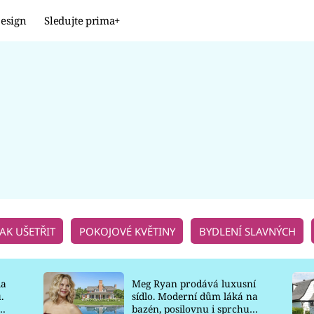
esign
Sledujte prima+
Design
TRENDY
JAK NA TO
PROMĚNY
NAŠE TIPY
JAK UŠETŘIT
POKOJOVÉ KVĚTINY
BYDLENÍ SLAVNÝCH
la
Meg Ryan prodává luxusní
.
sídlo. Moderní dům láká na
o
bazén, posilovnu i sprchu