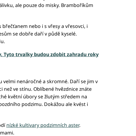
zálivku, ale pouze do misky. Bramboříkům
břečťanem nebo i s vřesy a vřesovci, i
esům se dobře daří v půdě kyselé.
du.
. Tyto trvalky budou zdobit zahradu roky
u velmi nenáročné a skromné. Daří se jim v
ci než ve stínu. Oblíbené hvězdnice znáte
uché květní úbory se žlutým středem na
pozdního podzimu. Dokážou ale kvést i
odí
nízké kultivary podzimních aster
.
témami.