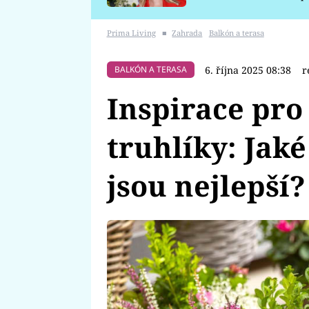
požáru
Prima Living
■
Zahrada
Balkón a terasa
6. října 2025 08:38
r
BALKÓN A TERASA
Inspirace pro
truhlíky: Jaké
jsou nejlepší?