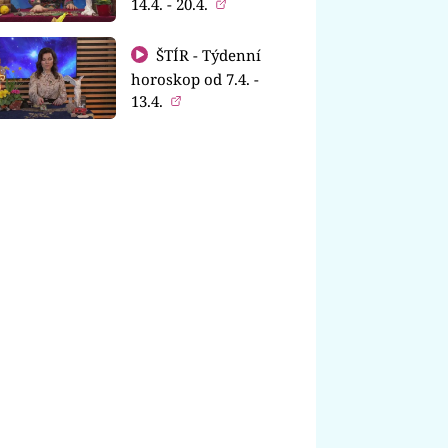
14.4. - 20.4.
ŠTÍR - Týdenní
horoskop od 7.4. -
13.4.