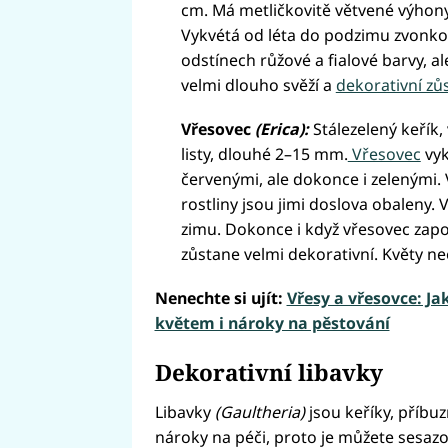
cm. Má metličkovitě větvené výhony
Vykvétá od léta do podzimu zvonkov
odstínech růžové a fialové barvy, ale
velmi dlouho svěží a
dekorativní zů
Vřesovec
(Erica):
Stálezelený keřík,
listy, dlouhé 2–15 mm.
Vřesovec
vyk
červenými, ale dokonce i zelenými.
rostliny jsou jimi doslova obaleny. 
zimu. Dokonce i když vřesovec zapo
zůstane velmi dekorativní. Květy neo
Nenechte si ujít:
Vřesy a vřesovce: J
květem i nároky na pěstování
Dekorativní libavky
Libavky
(Gaultheria)
jsou keříky, příb
nároky na péči, proto je můžete sesazo