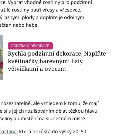
nce. Vybrat vhodné rostliny pro podzimní
užilé rostliny patří vřesy a vřesovce,
ýraznými plody a doplňte je odolnými
řečťan nebo hebe.
PODZIMNÍ DEKORACE
Rychlá podzimní dekorace: Naplňte
květináčky barevnými listy,
větvičkami a ovocem
 rozeznatelné, ale vzhledem k tomu, že mají
si s jejich rozlišováním dělat těžkou hlavu.
šeliny a umístění na slunečném místě.
rostlina
, která dorůstá do výšky 20–50