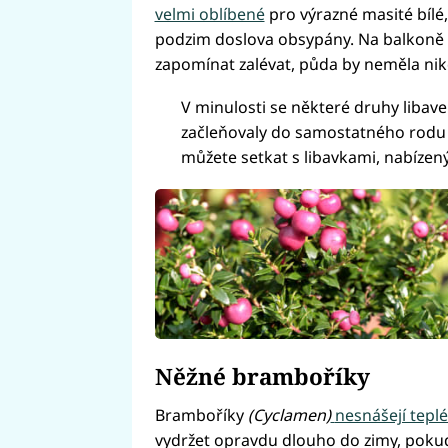
velmi oblíbené
pro výrazné masité bílé
podzim doslova obsypány. Na balkoně 
zapomínat zalévat, půda by neměla nik
V minulosti se některé druhy libavek
začleňovaly do samostatného rodu 
můžete setkat s libavkami, nabízen
Něžné bramboříky
Bramboříky
(Cyclamen)
nesnášejí tepl
vydržet opravdu dlouho do zimy, poku