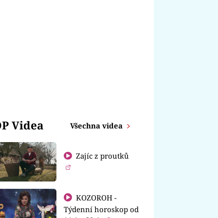
P Videa
Všechna videa
Zajíc z proutků
KOZOROH -
Týdenní horoskop od