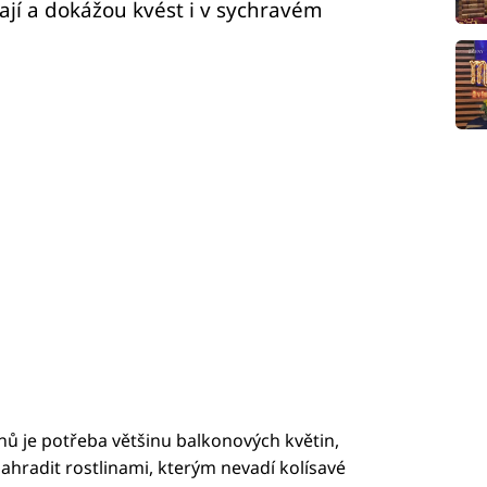
ělají a dokážou kvést i v sychravém
ů je potřeba většinu balkonových květin,
nahradit rostlinami, kterým nevadí kolísavé