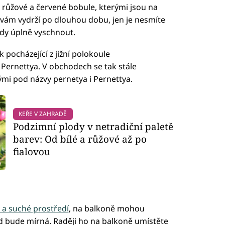
, růžové a červené bobule, kterými jsou na
vám vydrží po dlouhou dobu, jen je nesmíte
dy úplně vyschnout.
 pocházející z jižní polokoule
Pernettya. V obchodech se tak stále
ými pod názvy pernetya i Pernettya.
KEŘE V ZAHRADĚ
Podzimní plody v netradiční paletě
barev: Od bílé a růžové až po
fialovou
é a suché prostředí
, na balkoně mohou
d bude mírná. Raději ho na balkoně umístěte