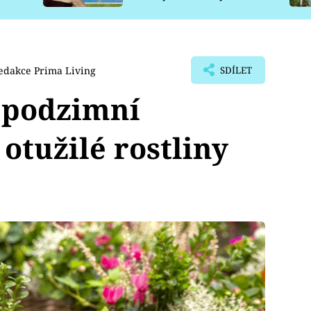
pro psy
edakce Prima Living
SDÍLET
 podzimní
 otužilé rostliny