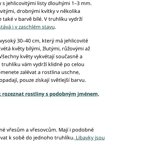
 s jehlicovitými listy dlouhými 1–3 mm.
itými, drobnými kvítky v několika
 také v barvě bílé. V truhlíku vydrží
stává i v zaschlém stavu
.
 vysoký 30–40 cm, který má jehlicovité
vétá květy bílými, žlutými, růžovými až
 Všechny květy vykvétají současně a
V truhlíku vám vydrží klidně po celou
menete zalévat a rostlina uschne,
padají, pouze získají světlejší barvu.
ak rozeznat rostliny s podobným jménem,
uzné vřesům a vřesovcům. Mají i podobné
vat k sobě do jednoho truhlíku.
Libavky jsou