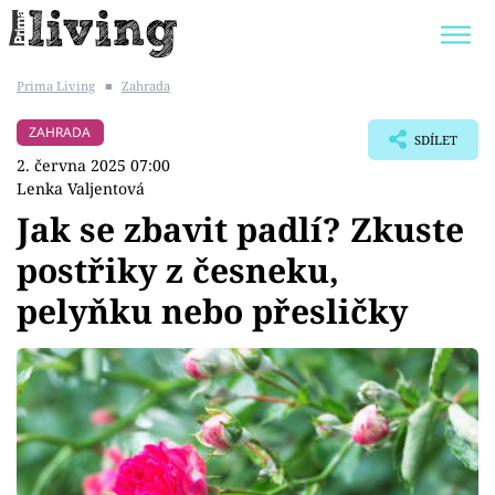
Prima Living
■
Zahrada
Trendy:
JAK UŠETŘIT
POKOJOVÉ KVĚTINY
ZAHRADA
SDÍLET
BYDLENÍ SLAVNÝCH
ZAHRADA
2. června 2025 07:00
Lenka Valjentová
Jak se zbavit padlí? Zkuste
postřiky z česneku,
Témata
pelyňku nebo přesličky
Bydlení
Zahrada
Design