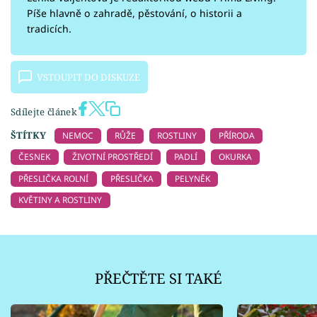
Píše hlavně o zahradě, pěstování, o historii a
tradicích.
VSTOUPIT DO DISKUZE
Sdílejte článek
ŠTÍTKY
NEMOC
RŮŽE
ROSTLINY
PŘÍRODA
ČESNEK
ŽIVOTNÍ PROSTŘEDÍ
PADLÍ
OKURKA
PŘESLIČKA ROLNÍ
PŘESLIČKA
PELYNĚK
KVĚTINY A ROSTLINY
PŘEČTĚTE SI TAKÉ