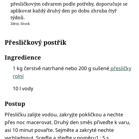
přesličkovým odvarem podle potřeby, doporučuje se
aplikovat každý druhý den po dobu zhruba čtyř
týdnů.
Zdroj: iStock
Přesličkový postřik
Ingredience
1 kg čerstvě natrhané nebo 200 g sušené
přesličky
rolní
10 l vody
Postup
Přesličku zalijte vodou, zakryjte pokličkou a nechte
přes noc macerovat. Druhý den směs přiveďte k varu,
asi 10 minut povařte. Sejměte a zakryté nechte
vychladnout. Sceďte a zřeďte v poměru1 : 5 s