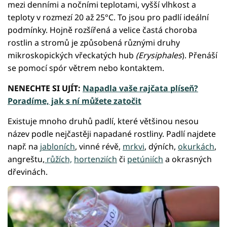
mezi denními a nočními teplotami, vyšší vlhkost a
teploty v rozmezí 20 až 25°C. To jsou pro padlí ideální
podmínky. Hojně rozšířená a velice častá choroba
rostlin a stromů je způsobená různými druhy
mikroskopických vřeckatých hub
(Erysiphales
). Přenáší
se pomocí spór větrem nebo kontaktem.
NENECHTE SI UJÍT:
Napadla vaše rajčata plíseň?
Poradíme, jak s ní můžete zatočit
Existuje mnoho druhů padlí, které většinou nesou
název podle nejčastěji napadané rostliny. Padlí najdete
např. na
jabloních
, vinné révě,
mrkvi
, dýních,
okurkách
,
angreštu,
růžích,
hortenziích
či
petúniích
a okrasných
dřevinách.