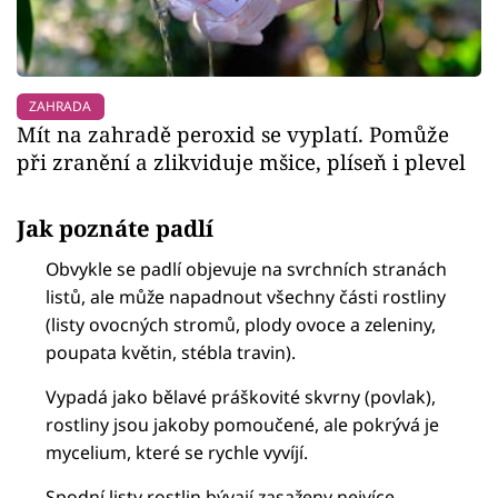
ZAHRADA
Mít na zahradě peroxid se vyplatí. Pomůže
při zranění a zlikviduje mšice, plíseň i plevel
Jak poznáte padlí
Obvykle se padlí objevuje na svrchních stranách
listů, ale může napadnout všechny části rostliny
(listy ovocných stromů, plody ovoce a zeleniny,
poupata květin, stébla travin).
Vypadá jako bělavé práškovité skvrny (povlak),
rostliny jsou jakoby pomoučené, ale pokrývá je
mycelium, které se rychle vyvíjí.
Spodní listy rostlin bývají zasaženy nejvíce.