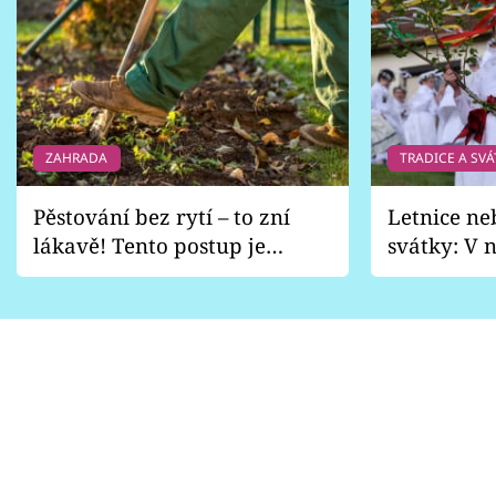
ZAHRADA
TRADICE A SVÁ
Pěstování bez rytí – to zní
Letnice ne
lákavě! Tento postup je
svátky: V n
vhodný jen pro některé
pondělí z
zahrady