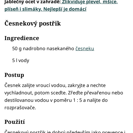
Jablečný ocet v zahradě:
Zlikviduje plevel, mšice,
plíseň i slimáky. Nejlepší je domácí
Česnekový postřik
Ingredience
50 g nadrobno nasekaného
česneku
5 l vody
Postup
Česnek zalijte vroucí vodou, zakryjte a nechte
vychladnout, potom sceďte. Zřeďte převařenou nebo
destilovanou vodou v poměru 1 : 5 a nalijte do
rozprašovače.
Použití
Česnekový postřik je dobrý především jako prevence i