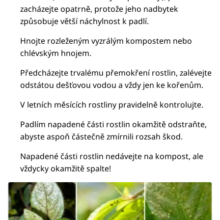
zacházejte opatrně, protože jeho nadbytek
způsobuje větší náchylnost k padlí.
Hnojte rozleženým vyzrálým kompostem nebo
chlévským hnojem.
Předcházejte trvalému přemokření rostlin, zalévejte
odstátou dešťovou vodou a vždy jen ke kořenům.
V letních měsících rostliny pravidelně kontrolujte.
Padlím napadené části rostlin okamžitě odstraňte,
abyste aspoň částečně zmírnili rozsah škod.
Napadené části rostlin nedávejte na kompost, ale
vždycky okamžitě spalte!