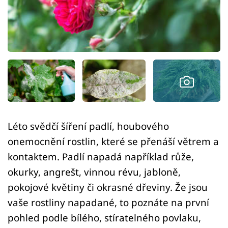
Sledujte prima+
Přihlášení
Sledujte nás
Léto svědčí šíření padlí, houbového
onemocnění rostlin, které se přenáší větrem a
kontaktem. Padlí napadá například růže,
okurky, angrešt, vinnou révu, jabloně,
pokojové květiny či okrasné dřeviny. Že jsou
vaše rostliny napadané, to poznáte na první
pohled podle bílého, stíratelného povlaku,