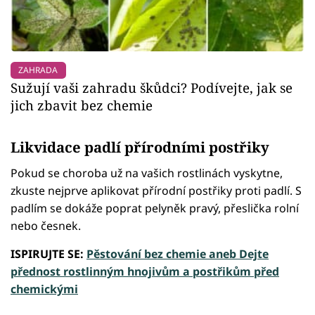
ZAHRADA
Sužují vaši zahradu škůdci? Podívejte, jak se
jich zbavit bez chemie
Likvidace padlí přírodními postřiky
Pokud se choroba už na vašich rostlinách vyskytne,
zkuste nejprve aplikovat přírodní postřiky proti padlí. S
padlím se dokáže poprat pelyněk pravý, přeslička rolní
nebo česnek.
ISPIRUJTE SE:
Pěstování bez chemie aneb Dejte
přednost rostlinným hnojivům a postřikům před
chemickými