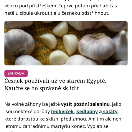
venku pod přístřeškem. Teprve potom přichází čas
natě u cibule ukroutit a u česneku odstřihnout.
ZAHRADA
Česnek používali už ve starém Egyptě.
Naučte se ho správně sklidit
Na volné záhony lze ještě
vysít pozdní zeleninu
, jako
jsou některé odrůdy
ředkviček
,
kedlubny
a
saláty
,
které dorostou ke sklizni před zimou. Ani tím ale není
letnímu zahradnímu martyriu konec. Vyplatí se