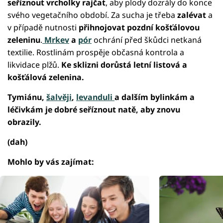
seříznout vrcholky rajčat
, aby plody dozrály do konce
svého vegetačního období. Za sucha je třeba
zalévat
a
v případě nutnosti
přihnojovat pozdní košťálovou
zeleninu
.
Mrkev
a
pór
ochrání před škůdci netkaná
textilie. Rostlinám prospěje občasná kontrola a
likvidace plžů.
Ke sklizni dorůstá letní listová a
košťálová zelenina.
Tymiánu,
šalvěji
,
levanduli
a dalším bylinkám a
léčivkám je dobré seříznout natě, aby znovu
obrazily.
(dah)
Mohlo by vás zajímat: