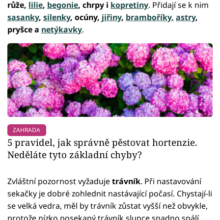
růže,
lilie
,
begonie
, chrpy i
kopretiny
. Přidají se k nim
sasanky
,
silenky
, ocúny,
jiřiny
,
bramboříky,
astry
,
pryšce a
netýkavky
.
ZAHRADA
5 pravidel, jak správně pěstovat hortenzie.
Neděláte tyto základní chyby?
Zvláštní pozornost vyžaduje
trávník
. Při nastavování
sekačky je dobré zohlednit nastávající počasí. Chystají-li
se velká vedra, měl by trávník zůstat vyšší než obvykle,
protože nízko posekaný trávník slunce snadno spálí.