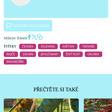
VSTOUPIT DO DISKUZE
Sdílejte článek
ŠTÍTKY
ČESNEK
ZELENINA
KVĚTINY
TRÁVNÍK
RAJČE
ZÁHON
JEHLIČNANY
ŽIVÝ PLOT
OKURKA
BRAMBOŘÍK
PŘEČTĚTE SI TAKÉ