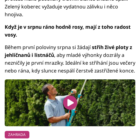
Zelený koberec vyžaduje vydatnou zálivku i něco
hnojiva.
Když je v srpnu ráno hodně rosy, mají z toho radost
vosy.
Během první poloviny srpna si žádají
střih živé ploty z
jehličnanů i listnáčů
, aby mladé výhonky dozrály a
nezničily je první mrazíky. Ideální ke stříhání jsou večery
nebo rána, kdy slunce nespálí čerstvě zastřižené konce.
ZAHRADA