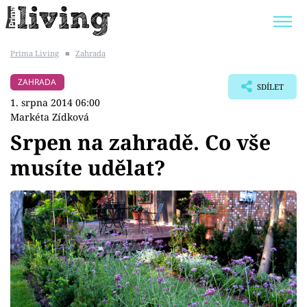
Prima Living
■
Zahrada
Trendy:
JAK UŠETŘIT
POKOJOVÉ KVĚTINY
ZAHRADA
SDÍLET
BYDLENÍ SLAVNÝCH
ZAHRADA
1. srpna 2014 06:00
Markéta Zídková
Srpen na zahradě. Co vše
musíte udělat?
Témata
Bydlení
Zahrada
Design