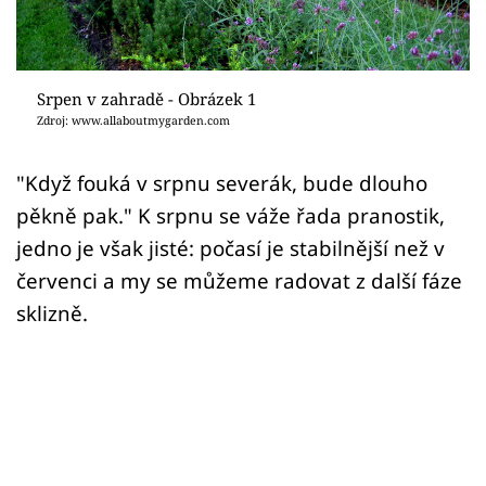
Sledujte prima+
Přihlášení
Srpen v zahradě - Obrázek 1
Zdroj: www.allaboutmygarden.com
Sledujte nás
"Když fouká v srpnu severák, bude dlouho
pěkně pak." K srpnu se váže řada pranostik,
jedno je však jisté: počasí je stabilnější než v
červenci a my se můžeme radovat z další fáze
sklizně.