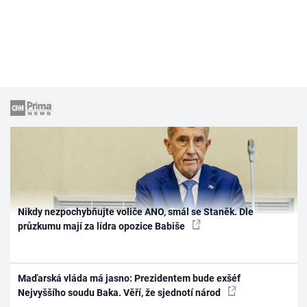
Nikdy nezpochybňujte voliče ANO, smál se Staněk. Dle
průzkumu mají za lídra opozice Babiše
Maďarská vláda má jasno: Prezidentem bude exšéf
Nejvyššího soudu Baka. Věří, že sjednotí národ