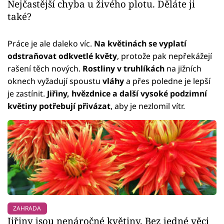
Nejčastější chyba u živého plotu. Děláte ji
také?
Práce je ale daleko víc.
Na květinách se vyplatí
odstraňovat odkvetlé květy
, protože pak nepřekážejí
rašení těch nových.
Rostliny v truhlíkách
na jižních
oknech vyžadují spoustu
vláhy
a přes poledne je lepší
je zastínit.
Jiřiny, hvězdnice a další vysoké podzimní
květiny potřebují přivázat
, aby je nezlomil vítr.
ZAHRADA
Jiřiny jsou nenáročné květiny. Bez jedné věci