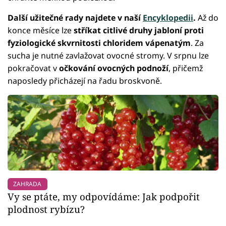
Další užitečné rady najdete v naší
Encyklopedii
.
Až do
konce měsíce lze
stříkat citlivé druhy jabloní proti
fyziologické skvrnitosti chloridem vápenatým
. Za
sucha je nutné zavlažovat ovocné stromy. V srpnu lze
pokračovat v
očkování ovocných podnoží
, přičemž
naposledy přicházejí na řadu broskvoně.
ZAHRADA
Vy se ptáte, my odpovídáme: Jak podpořit
plodnost rybízu?