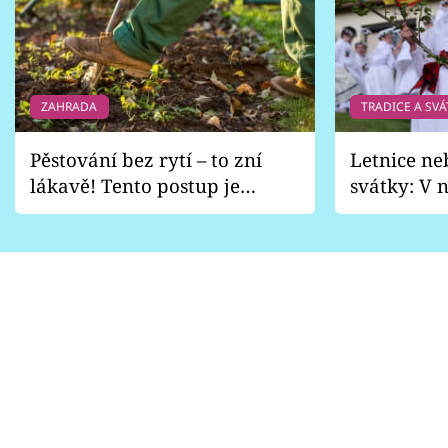
ZAHRADA
TRADICE A SVÁ
Pěstování bez rytí – to zní
Letnice ne
lákavě! Tento postup je
svátky: V n
vhodný jen pro některé
pondělí z
zahrady