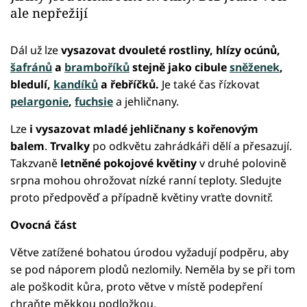
ale nepřežijí
Dál už lze
vysazovat dvouleté rostliny, hlízy ocúnů,
šafránů
a
bramboříků
stejně jako cibule
sněženek
,
bledulí,
kandíků
a řebříčků.
Je také čas řízkovat
pelargonie
,
fuchsie
a jehličnany.
Lze
i vysazovat mladé jehličnany s kořenovým
balem
.
Trvalky
po odkvětu zahrádkáři dělí a přesazují.
Takzvaně
letněné pokojové květiny
v druhé polovině
srpna mohou ohrožovat nízké ranní teploty. Sledujte
proto předpověď a případně květiny vraťte dovnitř.
Ovocná část
Větve zatížené bohatou úrodou vyžadují podpěru, aby
se pod náporem plodů nezlomily. Neměla by se při tom
ale poškodit kůra, proto větve v místě podepření
chraňte měkkou podložkou.