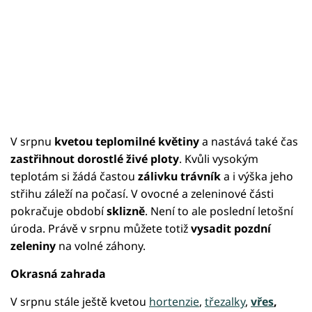
V srpnu
kvetou teplomilné květiny
a nastává také čas
zastřihnout dorostlé živé ploty
. Kvůli vysokým
teplotám si žádá častou
zálivku trávník
a i výška jeho
střihu záleží na počasí. V ovocné a zeleninové části
pokračuje období
sklizně
. Není to ale poslední letošní
úroda. Právě v srpnu můžete totiž
vysadit pozdní
zeleniny
na volné záhony.
Okrasná zahrada
V srpnu stále ještě kvetou
hortenzie
,
třezalky
,
vřes
,