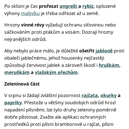
Po sklizni je čas
prořezat
angrešt
a
rybíz
, oplozené
výhony
maliníku
je třeba odřezat až u země.
Hrozny
vinné révy
vyžadují ochranu síťovinou nebo
sáčkováním proti ptákům a vosám. Dozrají hrozny
nejranějších odrůd.
Aby nebylo práce málo, je důležité
ošetřit
jabloně
proti
obaleči jablečnému, jehož housenky nejčastěji
způsobují červivost jablek a zároveň škodí i
hruškám
,
meruňkám
a
vlašským ořechům
.
Zeleninová část
V srpnu si žádají zvláštní pozornost
rajčata
,
okurky
a
paprik
y
. Přestože u většiny soudobých odrůd hrozí
napadení plísněmi, lze tyto druhy zeleniny poměrně
dobře pěstovat. Zvažte ale aplikaci ochranných
prostředků proti plísni bramborové u rajčat, plísni