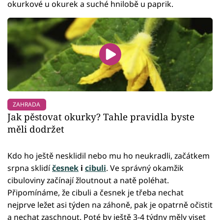
okurkové u okurek a suché hnilobě u paprik.
ZAHRADA
Jak pěstovat okurky? Tahle pravidla byste
měli dodržet
Kdo ho ještě nesklidil nebo mu ho neukradli, začátkem
srpna sklidí
česnek
i
cibuli
. Ve správný okamžik
cibuloviny začínají žloutnout a natě poléhat.
Připomínáme, že cibuli a česnek je třeba nechat
nejprve ležet asi týden na záhoně, pak je opatrně očistit
a nechat zaschnout. Poté by ještě 3-4 týdny měly viset