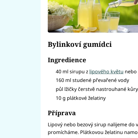
Bylinkoví gumídci
Ingredience
40 ml sirupu z
lipového květu
nebo
160 ml studené převařené vody
půl lžičky čerstvě nastrouhané kůry
10 g plátkové želatiny
Příprava
Lipový nebo bezový sirup nalijeme do 
promícháme. Plátkovou želatinu namoč