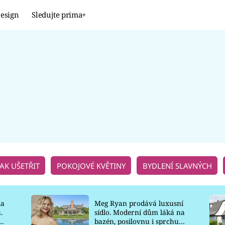
esign
Sledujte prima+
JAK UŠETŘIT
POKOJOVÉ KVĚTINY
BYDLENÍ SLAVNÝCH
la
Meg Ryan prodává luxusní
.
sídlo. Moderní dům láká na
o
bazén, posilovnu i sprchu