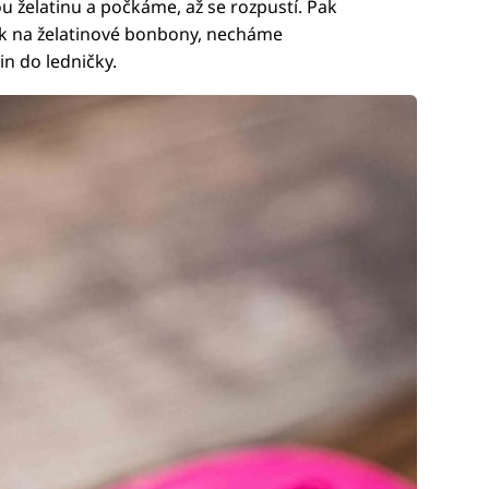
 želatinu a počkáme, až se rozpustí. Pak
ček na želatinové bonbony, necháme
n do ledničky.