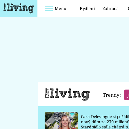
Menu
Bydlení
Zahrada
D
Bydlení
KUCHYNĚ
KOUPELNY
OBÝVACÍ POKOJ
LOŽNICE
DĚTSKÝ POKOJ
Trendy:
Cara Delevingne si pořídi
nový dům za 270 milionů
Staré sídlo stále chátrá p