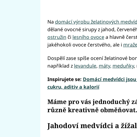
Na
domácí výrobu želatinových medvídk
dělané ovocné sirupy z jahod, červenéh
ostružin
či
lesního ovoce
a hlavně čerst
jakéhokoli ovoce čerstvého, ale i
mraže
Dospělí zase spíše ocení želatinové bo
například z
levandule
,
máty,
meduňky
,
Inspirujete se:
Domácí medvídci jsou 
cukru, aditiv a kalorií
Máme pro vás jednoduchý zák
různě kreativně obměňovat
Jahodoví medvídci a žíža