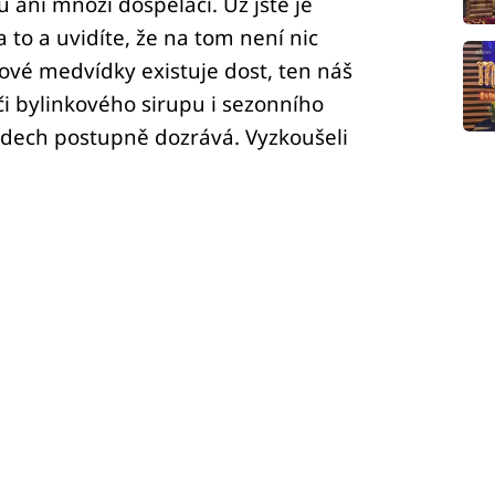
ni mnozí dospěláci. Už jste je
 to a uvidíte, že na tom není nic
ové medvídky existuje dost, ten náš
či bylinkového sirupu i sezonního
adech postupně dozrává. Vyzkoušeli