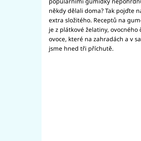
populárními gumídky nepohrdnu a
někdy dělali doma? Tak pojďte na
extra složitého. Receptů na gum
je z plátkové želatiny, ovocného 
ovoce, které na zahradách a v s
jsme hned tři příchutě.