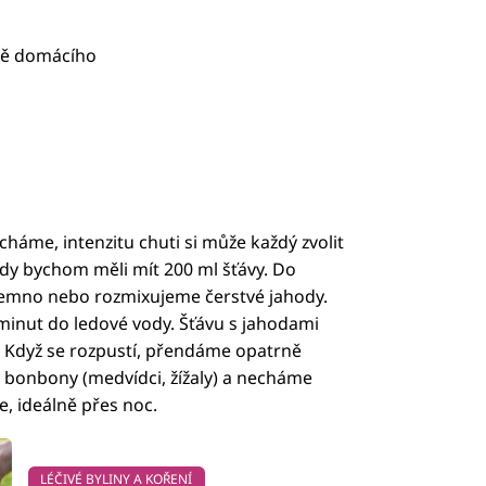
lně domácího
háme, intenzitu chuti si může každý zvolit
ždy bychom měli mít 200 ml šťávy. Do
emno nebo rozmixujeme čerstvé jahody.
minut do ledové vody. Šťávu s jahodami
. Když se rozpustí, přendáme opatrně
vé bonbony (medvídci, žížaly) a necháme
, ideálně přes noc.
LÉČIVÉ BYLINY A KOŘENÍ