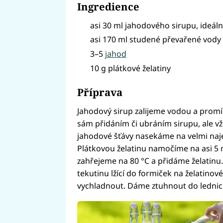
Ingredience
asi 30 ml jahodového sirupu, ideá
asi 170 ml studené převařené vody
3–5
jahod
10 g plátkové želatiny
Příprava
Jahodový sirup zalijeme vodou a promíc
sám přidáním či ubráním sirupu, ale v
jahodové šťávy nasekáme na velmi naj
Plátkovou želatinu namočíme na asi 5 
zahřejeme na 80 °C a přidáme želatinu
tekutinu lžící do formiček na želatino
vychladnout. Dáme ztuhnout do lednice