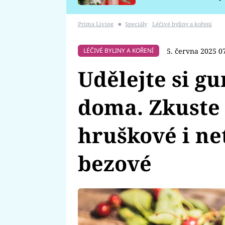
požáru
Prima Living
■
Speciály
Léčivé byliny a koření
5. června 2025 0
LÉČIVÉ BYLINY A KOŘENÍ
Udělejte si 
doma. Zkuste
hruškové i ne
bezové