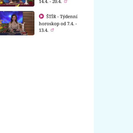
14.4. - 20.4.
ŠTÍR - Týdenní
horoskop od 7.4. -
13.4.