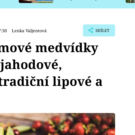
pro psy
7:30
Lenka Valjentová
SDÍLET
gumové medvídky
 jahodové,
tradiční lipové a