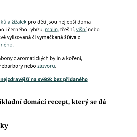
ů a žížalek
pro děti jsou nejlepší doma
o i černého rybízu,
malin,
třešní,
višní
nebo
vě vylisovaná či vymačkaná šťáva z
ného.
nbony z aromatických bylin a koření,
 rebarbory nebo
zázvoru
.
nejzdravější na světě: bez přidaného
ladní domácí recept, který se dá
.
lky