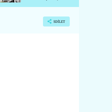
chátrá
SDÍLET