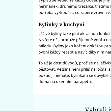
heřmánek, druhému třezalka, třetímu 
potřeba vyzkoušet, co zabere zrovna v
Bylinky v kuchyni
Léčivé byliny také plní okrasnou funkci
zavřete oči, protože příjemně voní a na
náladu. Byliny jako koření dokážou prom
ovoní každý recept a navíc díky nim nemu
To už je dost důvodů, proč se na léčivk
pěstovat. Většina není příliš náročná
pokud ji nemáte, bylinkám se obvykle 
doma na okenním parapetu.
Vybrali 