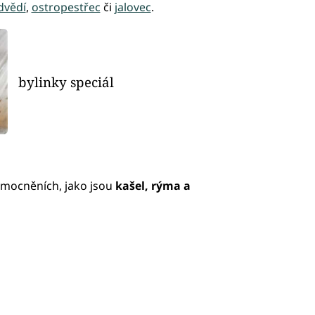
dvědí
,
ostropestřec
či
jalovec
.
bylinky speciál
emocněních, jako jsou
kašel, rýma a