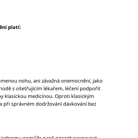
ní platí:
lomenou nohu, ani závažná onemocnění, jako
hodě s ošetřujícím lékařem, léčení podpořit
by klasickou medicínou. Oproti klasickým
ý a při správném dodržování dávkování bez
ný, jednomu pomůže např. porazit nespavost