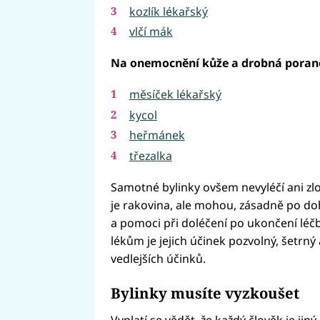
kozlík lékařský
vlčí mák
Na onemocnění kůže a drobná poraně
měsíček lékařský
kycol
heřmánek
třezalka
Samotné bylinky ovšem nevyléčí ani z
je rakovina, ale mohou, zásadně po do
a pomoci při doléčení po ukončení léč
lékům je jejich účinek pozvolný, šetrn
vedlejších účinků.
Bylinky musíte vyzkoušet
Vyplatí se vědět, že každý člověk je ji