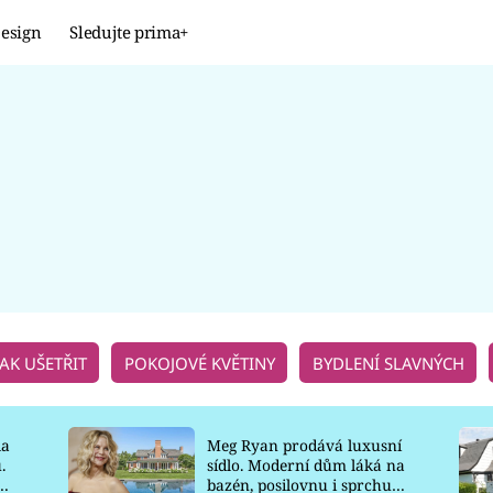
esign
Sledujte prima+
Design
TRENDY
JAK NA TO
PROMĚNY
NAŠE TIPY
JAK UŠETŘIT
POKOJOVÉ KVĚTINY
BYDLENÍ SLAVNÝCH
la
Meg Ryan prodává luxusní
.
sídlo. Moderní dům láká na
o
bazén, posilovnu i sprchu