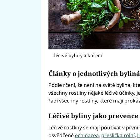
léčivé byliny a koření
Články o jednotlivých bylin
Podle rčení, že není na světě bylina, 
všechny rostliny nějaké léčivé účinky, j
řadí všechny rostliny, které mají prokáz
Léčivé byliny jako prevence
Léčivé rostliny se mají používat v prvn
osvědčené
echinacea
,
přeslička rolní
,
l