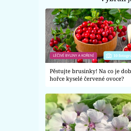
LÉČIVÉ BYLINY A KOŘENÍ
10 fotogr
Pěstujte brusinky! Na co je do
hořce kyselé červené ovoce?