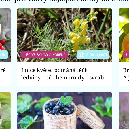
LÉČIVÉ BYLINY A KOŘENÍ
U
afií
8 fotografií
bré
Lnice květel pomáhá léčit
Br
ledviny i oči, hemoroidy i svrab
A 