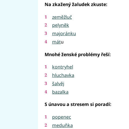
Na zkažený žaludek zkuste:
zeměžluč
pelyněk
majoránku
mát
u
Mnohé ženské problémy řeší:
kontryhel
hluchavka
šalvěj
bazalka
S únavou a stresem si poradí:
popenec
meduňka