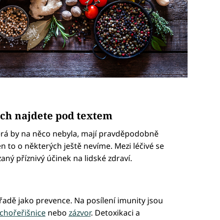
ách najdete pod textem
která by na něco nebyla, mají pravděpodobně
en to o některých ještě nevíme. Mezi léčivé se
aný příznivý účinek na lidské zdraví.
í řadě jako prevence. Na posílení imunity jsou
ichořeřišnice
nebo
zázvor
. Detoxikaci a