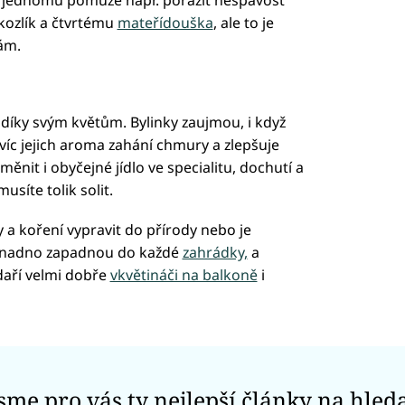
kozlík a čtvrtému
mateřídouška
, ale to je
ám.
 díky svým květům. Bylinky zaujmou, i když
víc jejich aroma zahání chmury a zlepšuje
ěnit i obyčejné jídlo ve specialitu, dochutí a
síte tolik solit.
y a koření vypravit do přírody nebo je
, snadno zapadnou do každé
zahrádky,
a
daří velmi dobře
vkvětináči na balkoně
i
jsme pro vás ty nejlepší články na hled